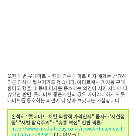
또한 이번 롯데마트 치킨의 경우 이마트 피자 때와는 상당히
다른 양상이 펼쳐지기도 했습니다. 이마트에서 피자를 판매
한다고 했을 때 동네 피자를 옹호하는 의견이 시민 사이에 더
많았던 반면, 롯데마트 통큰치킨의 경우 아이러니하게도 롯
데마트를 옹호하는 의견이 더 많아 보였다는 사실입니다.
손석희 “롯데마트 치킨 약탈적 가격인지” 묻자…'시선집
중' “재벌 탐욕주의”- “유통 혁신” 찬반 격론
(
http://www.mediatoday.co.kr/news/articleView.h
tml?idxno=92567
, 미디어오늘 )