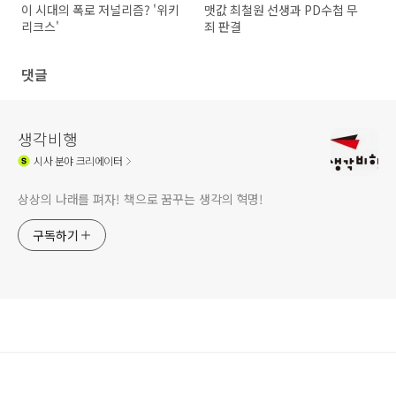
이 시대의 폭로 저널리즘? '위키
맷값 최철원 선생과 PD수첩 무
리크스'
죄 판결
댓글
생각비행
시사
분야 크리에이터
상상의 나래를 펴자! 책으로 꿈꾸는 생각의 혁명!
구독하기