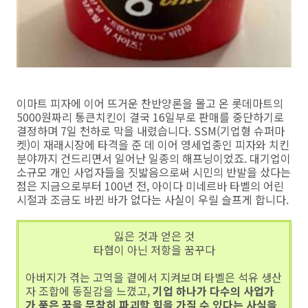
이마트 피자에 이어 뜨거운 찬반양론을 몰고 온 롯데마트의
5000원짜리 통큰치킨이 결국 16일부로 판매를 중단하기로
결정하며 7일 천하로 막을 내렸습니다. SSM(기업형 슈퍼마
켓)이 재래시장에 타격을 준 데 이어 영세업종인 피자와 치킨
분야까지 건드리면서 일어난 일종의 해프닝이었죠. 대기업이
소규모 개인 사업자들을 짓밟음으로써 시민의 반발을 샀다는
점은 지금으로부터 100년 전, 아이다 미네르바 타벨의 어린
시절과 조금도 바뀐 바가 없다는 사실이 우릴 슬프게 합니다.
잃은 것과 얻은 것
타협이 아닌 저항을 꿈꾸다
아버지가 겪는 고역을 곁에서 지켜보며 타벨은 석유 생산
자 조합에 동질감을 느꼈고,
기업 하나가 다수의 사업가
가 품은 꿈을 무참히 파괴할 힘을 가질 수 있다는 사실을