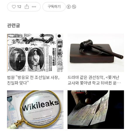
12
구독하기
관련글
법원 "방응모 전 조선일보 사장,
드라마 같은 권선징악, <쫓겨난
친일파 맞다"
교사와 쫓아낸 학교 뒤바뀐 운명
>