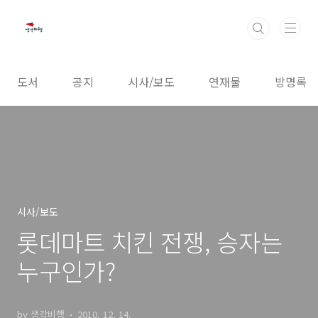
본문 바로가기
도서
공지
시사/보도
연재물
방명록
시사/보도
롯데마트 치킨 전쟁, 승자는
누구인가?
by 생각비행
2010. 12. 14.