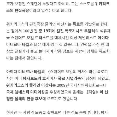
호가 보장된 스웨덴에 두었다고 하네요. 그는 스스로를
위키리크
스의 편집국장
이라고 일컫는다고 합니다.
위키리크스의 편집국장 줄리언 어산지는
폭로
를 기반으로 한다
는 점에서 100년 전
총 19회에 걸친 폭로기사
로
록펠러
의 석유제
국
스탠더드 오일 트러스트
를 해체시킨 여성 저널리스트
아이다
미네르바 타벨
과 닮은 데가 있는 것 같습니다. 권력을 가진 한 대
상을 끈질기게 물고 늘어지며 각종 정보를 취합해 정체를 폭로한
다는 점에서 말입니다.
아이다 미네르바 타벨
의 〈스탠더드 오일의 역사〉라는 폭로기
사는 이미
탐사보도의 효시
이자
폭로 저널리즘
의 상징이 되었고,
위키리크스의 줄리언 어산지
는 2009년 국제사면위원회로부터
국제 앰네스티 미디어상
을 수상하였으며 올해는
《타임》이 선
정한 올해의 인물 후보
에 오르기도 했습니다.
하지만 두 사람의 모습을 살펴보면 다른 점도 눈에 띕니다. 탐사