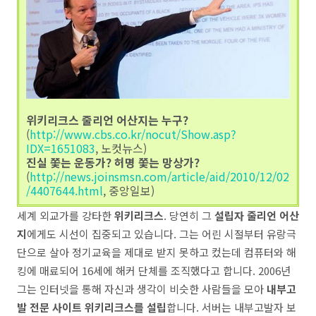
위키리크스 줄리언 어산지는 누구?
(
http://www.cbs.co.kr/nocut/Show.asp?
IDX=1651083
, 노컷뉴스)
진실 쫓는 운동가? 허명 쫓는 망상가?
(
http://news.joinsmsn.com/article/aid/2010/12/02
/4407644.html
, 중앙일보)
세계 외교가를 강타한
위키리크스
. 당연히 그
설립자 줄리언 어산
지
에게도 시선이 집중되고 있습니다. 그는 어린 시절부터 유랑극
단으로 살아 정기교육을 제대로 받지 못하고 컸는데 컴퓨터와 해
킹에 매료되어 16세에 해커 단체를 조직했다고 합니다. 2006년
그는 인터넷을 통해 자신과 생각이 비슷한 사람들을 모아
내부고
발 전문 사이트 위키리크스를 설립
합니다. 서버는 내부고발자 보