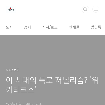
본문 바로가기
도서
공지
시사/보도
연재물
방명록
시사/보도
이 시대의 폭로 저널리즘? '위
키리크스'
by 생각비행
2010. 12. 3.