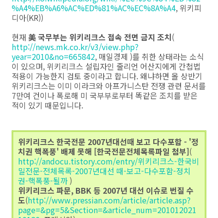
%A4%EB%A6%AC%ED%81%AC%EC%8A%A4
, 위키피
디아(KR))
현재
美 국무부는 위키리크스 접속 전면 금지 조치
(
http://news.mk.co.kr/v3/view.php?
year=2010&no=665842
, 매일경제 )를 취한 상태라는 소식
이 있으며, 위키리크스 설립자인 줄리언 어산지에게 간첩법
적용이 가능한지 검토 중이라고 합니다. 왜냐하면 올 상반기
위키리크스는 이미 이라크와 아프가니스탄 전쟁 관련 문서를
7만여 건이나 폭로해 미 국부부로부터 똑같은 조치를 받은
적이 있기 때문입니다.
위키리크스 한국전문 2007년대선때 보고 다수포함 - '정
치권 핵폭풍' 배제 못해 [한국전문전체목록파일 첨부]
(
http://andocu.tistory.com/entry/위키리크스-한국비
밀전문-전체목록-2007년대선 때-보고-다수포함-정치
권-핵폭풍-될까
)
위키리크스 파문, BBK 등 2007년 대선 이슈로 번질 수
도
(
http://www.pressian.com/article/article.asp?
page=&pg=5&Section=&article_num=201012021