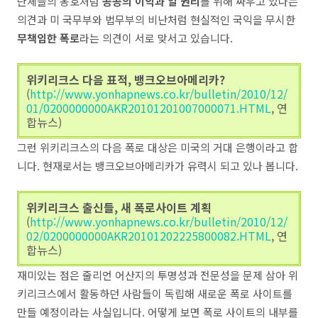
단체들의 옹호처럼
공공의 이익과 알 권리
를 위해 싸우고 있다는
의견과 미 국무부와 법무부의 비난처럼 현실적인 국익을 무시한
무책임한 폭로
라는 의견이 서로 맞서고 있습니다.
위키리크스 다음 표적, 뱅크오브아메리카?
(
http://www.yonhapnews.co.kr/bulletin/2010/12/
01/0200000000AKR20101201007000071.HTML
, 연
합뉴스)
그런 위키리크스의 다음 폭로 대상은 미국의 거대 은행이라고 합
니다. 현재로서는 뱅크오브아메리카가 유력시 되고 있나 봅니다.
위키리크스 출신들, 새 폭로사이트 계획
(
http://www.yonhapnews.co.kr/bulletin/2010/12/
02/0200000000AKR20101202225800082.HTML
, 연
합뉴스)
재미있는 점은 줄리언 어산지의 투명성과 전문성을 문제 삼아 위
키리크스에서 활동하던 사람들이 독립해 새로운 폭로 사이트를
만들 예정이라는 사실입니다. 어떻게 보면 폭로 사이트의 내부를