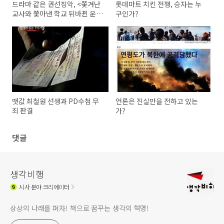
드라마 같은 권선징악, <쫓겨난
롯데마트 치킨 전쟁, 승자는 누
교사와 쫓아낸 학교 뒤바뀐 운명
구인가?
>
맷값 최철원 선생과 PD수첩 무
언론은 진실만을 전하고 있는
죄 판결
가?
댓글
생각비행
시사
분야 크리에이터
상상의 나래를 펴자! 책으로 꿈꾸는 생각의 혁명!