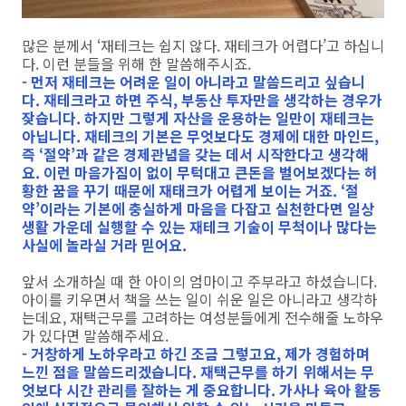
많은 분께서 ‘재테크는 쉽지 않다. 재테크가 어렵다’고 하십니
다. 이런 분들을 위해 한 말씀해주시죠.
- 먼저 재테크는 어려운 일이 아니라고 말씀드리고 싶습니
다. 재테크라고 하면 주식, 부동산 투자만을 생각하는 경우가
잦습니다. 하지만 그렇게 자산을 운용하는 일만이 재테크는
아닙니다. 재테크의 기본은 무엇보다도 경제에 대한 마인드,
즉 ‘절약’과 같은 경제관념을 갖는 데서 시작한다고 생각해
요. 이런 마음가짐이 없이 무턱대고 큰돈을 벌어보겠다는 허
황한 꿈을 꾸기 때문에 재태크가 어렵게 보이는 거죠. ‘절
약’이라는 기본에 충실하게 마음을 다잡고 실천한다면 일상
생활 가운데 실행할 수 있는 재테크 기술이 무척이나 많다는
사실에 놀라실 거라 믿어요.
앞서 소개하실 때 한 아이의 엄마이고 주부라고 하셨습니다.
아이를 키우면서 책을 쓰는 일이 쉬운 일은 아니라고 생각하
는데요, 재택근무를 고려하는 여성분들에게 전수해줄 노하우
가 있다면 말씀해주세요.
- 거창하게 노하우라고 하긴 조금 그렇고요, 제가 경험하며
느낀 점을 말씀드리겠습니다. 재택근무를 하기 위해서는 무
엇보다 시간 관리를 잘하는 게 중요합니다. 가사나 육아 활동