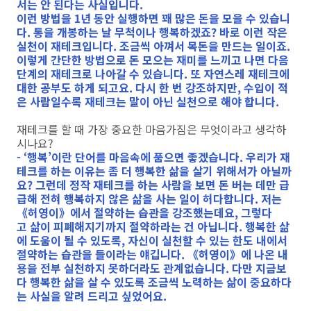
서는 안 된다는 사실입니다.
이런 방법을 1년 동안 실행하면 꽤 많은 돈을 모을 수 있습니
다. 통을 개봉하는 날 무척이나 행복하겠죠? 바로 이런 작은
실천이 재테크입니다. 조금씩 아껴서 목돈을 만드는 일이죠.
이렇게 간단한 방법으로 돈 모으는 재미를 느끼고 나면 다음
단계의 재테크로 나아갈 수 있습니다. 또 자연스레 재테크에
대한 공부도 하게 되고요. 다시 한 번 강조하지만, 수입이 적
은 사람일수록 재테크는 말이 아닌 실천으로 해야 합니다.
재테크를 할 때 가장 중요한 마음가짐은 무엇이라고 생각하
시나요?
- ‘행복’이란 단어를 마음속에 품으면 좋겠습니다. 우리가 재
테크를 하는 이유는 좀 더 행복한 삶을 살기 위해서가 아닐까
요? 그런데 정작 재테크를 하는 사람을 보면 돈 버는 데만 급
급해 전혀 행복하지 않은 삶을 사는 일이 허다합니다. 저는
《허영이》에서 절약하는 습관을 강조했는데요, 그렇다
고 삶이 피폐해지기까지 절약하라는 건 아닙니다. 행복한 삶
에 도움이 될 수 있도록, 자신이 실천할 수 있는 한도 내에서
절약하는 습관을 들이라는 얘깁니다. 《허영이》에 나온 내
용을 전부 실천하지 못하더라도 관계없습니다. 다만 지금보
다 행복한 삶을 살 수 있도록 조금씩 노력하는 삶이 중요하다
는 사실을 알려 드리고 싶었어요.