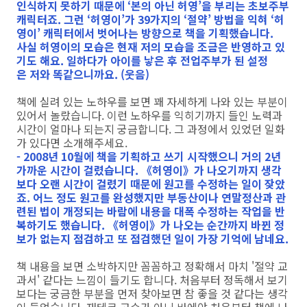
인식하지 못하기 때문에 ‘본의 아닌 허영’을 부리는 초보주부
캐릭터죠. 그런 ‘허영이’가 39가지의 ‘절약’ 방법을 익혀 ‘허
영이’ 캐릭터에서 벗어나는 방향으로 책을 기획했습니다.
사실 허영이의 모습은 현재 저의 모습을 조금은 반영하고 있
기도 해요. 일하다가 아이를 낳은 후 전업주부가 된 설정
은 저와 똑같으니까요. (웃음)
책에 실려 있는 노하우를 보면 꽤 자세하게 나와 있는 부분이
있어서 놀랐습니다. 이런 노하우를 익히기까지 들인 노력과
시간이 얼마나 되는지 궁금합니다. 그 과정에서 있었던 일화
가 있다면 소개해주세요.
- 2008년 10월에 책을 기획하고 쓰기 시작했으니 거의 2년
가까운 시간이 걸렸습니다. 《허영이》가 나오기까지 생각
보다 오랜 시간이 걸렸기 때문에 원고를 수정하는 일이 잦았
죠. 어느 정도 원고를 완성했지만 부동산이나 연말정산과 관
련된 법이 개정되는 바람에 내용을 대폭 수정하는 작업을 반
복하기도 했습니다. 《허영이》가 나오는 순간까지 바뀐 정
보가 없는지 점검하고 또 점검했던 일이 가장 기억에 남네요.
책 내용을 보면 소박하지만 꼼꼼하고 정확해서 마치 '절약 교
과서' 같다는 느낌이 들기도 합니다. 처음부터 정독해서 보기
보다는 궁금한 부분을 먼저 찾아보면 참 좋을 것 같다는 생각
이 들었습니다. 재테크 고수가 아닌 바에야 처음부터 책에 나