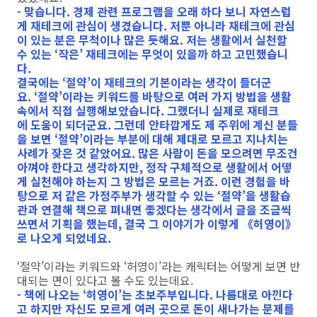
- 맞습니다. 경제 관련 프로그램을 오래 하다 보니 자연스럽
게 재테크에 관심이 생겼습니다. 저뿐 아니라 재테크에 관심
이 있는 분은 무척이나 많은 듯해요. 저는 생활에서 실천할
수 있는 ‘작은’ 재테크에는 무엇이 있을까 하고 고민했습니
다.
결국에는 ‘절약’이 재테크의 기본이라는 생각이 들더군
요. ‘절약’이라는 키워드를 바탕으로 여러 가지 방법을 생활
속에서 직접 실행해보았습니다. 그랬더니 실제로 재테크
에 도움이 되더군요. 그런데 안타깝게도 제 주위에 계신 분들
을 보면 ‘절약’이라는 부분에 대해 제대로 모르고 지나치는
사례가 잦은 것 같았어요. 많은 사람이 돈을 모으려면 무조건
아껴야 한다고 생각하지만, 정작 구체적으로 생활에서 어떻
게 실천해야 하는지 그 방법은 모르는 거죠. 이런 경험을 바
탕으로 저 같은 가정주부가 생각할 수 있는 ‘절약’을 생활습
관과 연결해 책으로 펴내면 좋겠다는 생각에서 글을 조금씩
쓰면서 기획을 했는데, 결국 그 이야기가 이렇게 《허영이》
로 나오게 되었네요.
‘절약’이라는 키워드와 ‘허영이’라는 캐릭터는 어떻게 보면 반
대되는 면이 있다고 볼 수도 있는데요.
- 책에 나오는 ‘허영이’는 초보주부입니다. 나름대로 아낀다
고 하지만 자신도 모르게 여러 곳으로 돈이 새나가는 문제를