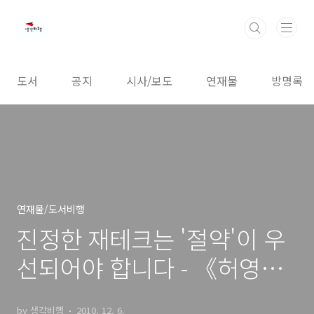
본문 바로가기
도서
공지
시사/보도
연재물
방명록
연재물/도서비행
진정한 재테크는 '절약'이 우
선되어야 합니다 - 《허영이
의 돈 버는생활습관 39가
by 생각비행
2010. 12. 6.