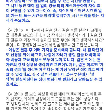
외에 실질적으로 몰입해서 일할 수 있는 시간을 만들고,
그 시간 동안 해야 할 일의 양을 미리 계산해놓아야 차질 없
이 진행할 수 있기 때문이죠. 즉, 자신에게 주어진 시간과 일
을 하는 데 드는 시간을 파악해 철저하게 시간 관리를 하는 자
세가 중요하죠.
《허영이》 머리말에서 결혼 전과 결혼 후를 살짝 비교해놓
은 내용을 보았습니다. 지금 작가님이 생각하시기에 결혼 전
과 결혼 후 가장 크게 달라진 점은 무엇이라고 생각하시나요?
무엇보다 경제적인 부분에서 말씀해주시면 고맙겠습니다.
- 여성은 결혼 후 여러 가지를 준비해야 합니다. 내 집 마련에
도 신경을 써야 하고요, 나중에 자녀가 생길 일을 대비해 육
아 비용과 교육 비용도 염두에 둬야 합니다. 결혼 전에는 혼
자만의 경제 상황을 생각하면 그만이었지만, 결혼 이후엔 ‘가
족의 경제’를 생각해야 한다는 게 가장 달라진 점이라고 얘기
할 수 있겠네요. 결국 결혼 전보다 더 많은 부분에서 ‘절
약’이 절실해졌다는 점이 변화라면 변화라고 말씀드릴 수 있
겠어요.
《허영이》를 보면 여성을 위한 재테크 책이라는 인식을 주
기 쉽지만, 의외로 남성에게도 도움을 주는 면이 상당하다
고 생각합니다. 실제로 한 블로거는 제대를 앞두고 최신 정보
와 기초가 모여 있어 읽기 좋았다는 감상을 남기기도 했는데