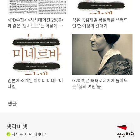
<PD수첩> <시사매거진 2580>
석유 독점재벌 록펠러를 쓰러뜨
과 같은 '탐사보도'는 어떻게 시
린 한 여성의 일대기
작되었을까?
언론에 소개된 아이다 미네르바
G20 혹은 빼빼로데이에 돌아보
타벨
는 '철의 여인'들
댓글
생각비행
시사
분야 크리에이터