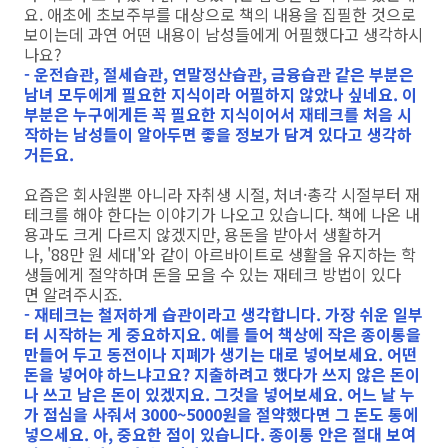
요. 애초에 초보주부를 대상으로 책의 내용을 집필한 것으로
보이는데 과연 어떤 내용이 남성들에게 어필했다고 생각하시
나요?
- 운전습관, 절세습관, 연말정산습관, 금융습관 같은 부분은
남녀 모두에게 필요한 지식이라 어필하지 않았나 싶네요. 이
부분은 누구에게든 꼭 필요한 지식이어서 재테크를 처음 시
작하는 남성들이 알아두면 좋을 정보가 담겨 있다고 생각하
거든요.
요즘은 회사원뿐 아니라 자취생 시절, 처녀·총각 시절부터 재
테크를 해야 한다는 이야기가 나오고 있습니다. 책에 나온 내
용과도 크게 다르지 않겠지만, 용돈을 받아서 생활하거
나, '88만 원 세대'와 같이 아르바이트로 생활을 유지하는 학
생들에게 절약하며 돈을 모을 수 있는 재테크 방법이 있다
면 알려주시죠.
- 재테크는 철저하게 습관이라고 생각합니다. 가장 쉬운 일부
터 시작하는 게 중요하지요. 예를 들어 책상에 작은 종이통을
만들어 두고 동전이나 지폐가 생기는 대로 넣어보세요. 어떤
돈을 넣어야 하느냐고요? 지출하려고 했다가 쓰지 않은 돈이
나 쓰고 남은 돈이 있겠지요. 그것을 넣어보세요. 어느 날 누
가 점심을 사줘서 3000~5000원을 절약했다면 그 돈도 통에
넣으세요. 아, 중요한 점이 있습니다. 종이통 안은 절대 보여