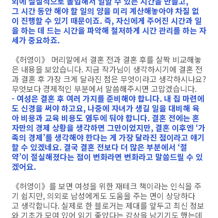
외에 실질적으로 몰입해서 일할 수 있는 시간을 만들고,
그 시간 동안 해야 할 일의 양을 미리 계산해놓아야 차질 없
이 진행할 수 있기 때문이죠. 즉, 자신에게 주어진 시간과 일
을 하는 데 드는 시간을 파악해 철저하게 시간 관리를 하는 자
세가 중요하죠.
《허영이》 머리말에서 결혼 전과 결혼 후를 살짝 비교해놓
은 내용을 보았습니다. 지금 작가님이 생각하시기에 결혼 전
과 결혼 후 가장 크게 달라진 점은 무엇이라고 생각하시나요?
무엇보다 경제적인 부분에서 말씀해주시면 고맙겠습니다.
- 여성은 결혼 후 여러 가지를 준비해야 합니다. 내 집 마련에
도 신경을 써야 하고요, 나중에 자녀가 생길 일을 대비해 육
아 비용과 교육 비용도 염두에 둬야 합니다. 결혼 전에는 혼
자만의 경제 상황을 생각하면 그만이었지만, 결혼 이후엔 ‘가
족의 경제’를 생각해야 한다는 게 가장 달라진 점이라고 얘기
할 수 있겠네요. 결국 결혼 전보다 더 많은 부분에서 ‘절
약’이 절실해졌다는 점이 변화라면 변화라고 말씀드릴 수 있
겠어요.
《허영이》를 보면 여성을 위한 재테크 책이라는 인식을 주
기 쉽지만, 의외로 남성에게도 도움을 주는 면이 상당하다
고 생각합니다. 실제로 한 블로거는 제대를 앞두고 최신 정보
와 기초가 모여 있어 읽기 좋았다는 감상을 남기기도 했는데