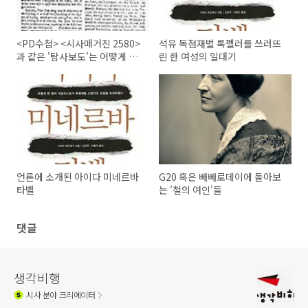
<PD수첩> <시사매거진 2580>
석유 독점재벌 록펠러를 쓰러뜨
과 같은 '탐사보도'는 어떻게 시
린 한 여성의 일대기
작되었을까?
언론에 소개된 아이다 미네르바
G20 혹은 빼빼로데이에 돌아보
타벨
는 '철의 여인'들
댓글
생각비행
시사
분야 크리에이터