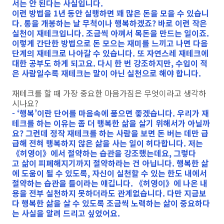
서는 안 된다는 사실입니다.
이런 방법을 1년 동안 실행하면 꽤 많은 돈을 모을 수 있습니
다. 통을 개봉하는 날 무척이나 행복하겠죠? 바로 이런 작은
실천이 재테크입니다. 조금씩 아껴서 목돈을 만드는 일이죠.
이렇게 간단한 방법으로 돈 모으는 재미를 느끼고 나면 다음
단계의 재테크로 나아갈 수 있습니다. 또 자연스레 재테크에
대한 공부도 하게 되고요. 다시 한 번 강조하지만, 수입이 적
은 사람일수록 재테크는 말이 아닌 실천으로 해야 합니다.
재테크를 할 때 가장 중요한 마음가짐은 무엇이라고 생각하
시나요?
- ‘행복’이란 단어를 마음속에 품으면 좋겠습니다. 우리가 재
테크를 하는 이유는 좀 더 행복한 삶을 살기 위해서가 아닐까
요? 그런데 정작 재테크를 하는 사람을 보면 돈 버는 데만 급
급해 전혀 행복하지 않은 삶을 사는 일이 허다합니다. 저는
《허영이》에서 절약하는 습관을 강조했는데요, 그렇다
고 삶이 피폐해지기까지 절약하라는 건 아닙니다. 행복한 삶
에 도움이 될 수 있도록, 자신이 실천할 수 있는 한도 내에서
절약하는 습관을 들이라는 얘깁니다. 《허영이》에 나온 내
용을 전부 실천하지 못하더라도 관계없습니다. 다만 지금보
다 행복한 삶을 살 수 있도록 조금씩 노력하는 삶이 중요하다
는 사실을 알려 드리고 싶었어요.