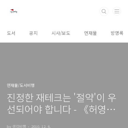
본문 바로가기
도서
공지
시사/보도
연재물
방명록
연재물/도서비행
진정한 재테크는 '절약'이 우
선되어야 합니다 - 《허영이
의 돈 버는생활습관 39가
by 생각비행
2010. 12. 6.