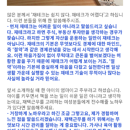
많은 분께서 ‘재테크는 쉽지 않다. 재테크가 어렵다’고 하십니
다. 이런 분들을 위해 한 말씀해주시죠.
- 먼저 재테크는 어려운 일이 아니라고 말씀드리고 싶습니
다. 재테크라고 하면 주식, 부동산 투자만을 생각하는 경우가
잦습니다. 하지만 그렇게 자산을 운용하는 일만이 재테크는
아닙니다. 재테크의 기본은 무엇보다도 경제에 대한 마인드,
즉 ‘절약’과 같은 경제관념을 갖는 데서 시작한다고 생각해
요. 이런 마음가짐이 없이 무턱대고 큰돈을 벌어보겠다는 허
황한 꿈을 꾸기 때문에 재태크가 어렵게 보이는 거죠. ‘절
약’이라는 기본에 충실하게 마음을 다잡고 실천한다면 일상
생활 가운데 실행할 수 있는 재테크 기술이 무척이나 많다는
사실에 놀라실 거라 믿어요.
앞서 소개하실 때 한 아이의 엄마이고 주부라고 하셨습니다.
아이를 키우면서 책을 쓰는 일이 쉬운 일은 아니라고 생각하
는데요, 재택근무를 고려하는 여성분들에게 전수해줄 노하우
가 있다면 말씀해주세요.
- 거창하게 노하우라고 하긴 조금 그렇고요, 제가 경험하며
느낀 점을 말씀드리겠습니다. 재택근무를 하기 위해서는 무
엇보다 시간 관리를 잘하는 게 중요합니다. 가사나 육아 활동