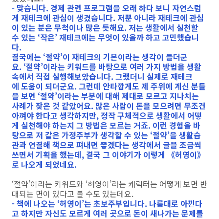
- 맞습니다. 경제 관련 프로그램을 오래 하다 보니 자연스럽
게 재테크에 관심이 생겼습니다. 저뿐 아니라 재테크에 관심
이 있는 분은 무척이나 많은 듯해요. 저는 생활에서 실천할
수 있는 ‘작은’ 재테크에는 무엇이 있을까 하고 고민했습니
다.
결국에는 ‘절약’이 재테크의 기본이라는 생각이 들더군
요. ‘절약’이라는 키워드를 바탕으로 여러 가지 방법을 생활
속에서 직접 실행해보았습니다. 그랬더니 실제로 재테크
에 도움이 되더군요. 그런데 안타깝게도 제 주위에 계신 분들
을 보면 ‘절약’이라는 부분에 대해 제대로 모르고 지나치는
사례가 잦은 것 같았어요. 많은 사람이 돈을 모으려면 무조건
아껴야 한다고 생각하지만, 정작 구체적으로 생활에서 어떻
게 실천해야 하는지 그 방법은 모르는 거죠. 이런 경험을 바
탕으로 저 같은 가정주부가 생각할 수 있는 ‘절약’을 생활습
관과 연결해 책으로 펴내면 좋겠다는 생각에서 글을 조금씩
쓰면서 기획을 했는데, 결국 그 이야기가 이렇게 《허영이》
로 나오게 되었네요.
‘절약’이라는 키워드와 ‘허영이’라는 캐릭터는 어떻게 보면 반
대되는 면이 있다고 볼 수도 있는데요.
- 책에 나오는 ‘허영이’는 초보주부입니다. 나름대로 아낀다
고 하지만 자신도 모르게 여러 곳으로 돈이 새나가는 문제를