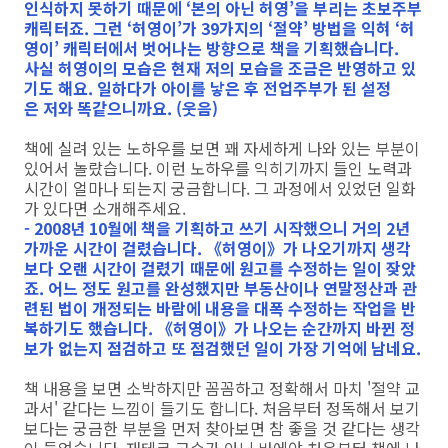
인식하지 못하기 때문에 ‘본의 아닌 허영’을 부리는 초보주부
캐릭터죠. 그런 ‘허영이’가 39가지의 ‘절약’ 방법을 익혀 ‘허
영이’ 캐릭터에서 벗어나는 방향으로 책을 기획했습니다.
사실 허영이의 모습은 현재 저의 모습을 조금은 반영하고 있
기도 해요. 일하다가 아이를 낳은 후 전업주부가 된 설정
은 저와 똑같으니까요. (웃음)
책에 실려 있는 노하우를 보면 꽤 자세하게 나와 있는 부분이
있어서 놀랐습니다. 이런 노하우를 익히기까지 들인 노력과
시간이 얼마나 되는지 궁금합니다. 그 과정에서 있었던 일화
가 있다면 소개해주세요.
- 2008년 10월에 책을 기획하고 쓰기 시작했으니 거의 2년
가까운 시간이 걸렸습니다. 《허영이》가 나오기까지 생각
보다 오랜 시간이 걸렸기 때문에 원고를 수정하는 일이 잦았
죠. 어느 정도 원고를 완성했지만 부동산이나 연말정산과 관
련된 법이 개정되는 바람에 내용을 대폭 수정하는 작업을 반
복하기도 했습니다. 《허영이》가 나오는 순간까지 바뀐 정
보가 없는지 점검하고 또 점검했던 일이 가장 기억에 남네요.
책 내용을 보면 소박하지만 꼼꼼하고 정확해서 마치 '절약 교
과서' 같다는 느낌이 들기도 합니다. 처음부터 정독해서 보기
보다는 궁금한 부분을 먼저 찾아보면 참 좋을 것 같다는 생각
이 들었습니다. 재테크 고수가 아닌 바에야 처음부터 책에 나