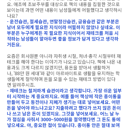
요. 애초에 초보주부를 대상으로 책의 내용을 집필한 것으로
보이는데 과연 어떤 내용이 남성들에게 어필했다고 생각하시
나요?
- 운전습관, 절세습관, 연말정산습관, 금융습관 같은 부분은
남녀 모두에게 필요한 지식이라 어필하지 않았나 싶네요. 이
부분은 누구에게든 꼭 필요한 지식이어서 재테크를 처음 시
작하는 남성들이 알아두면 좋을 정보가 담겨 있다고 생각하
거든요.
요즘은 회사원뿐 아니라 자취생 시절, 처녀·총각 시절부터 재
테크를 해야 한다는 이야기가 나오고 있습니다. 책에 나온 내
용과도 크게 다르지 않겠지만, 용돈을 받아서 생활하거
나, '88만 원 세대'와 같이 아르바이트로 생활을 유지하는 학
생들에게 절약하며 돈을 모을 수 있는 재테크 방법이 있다
면 알려주시죠.
- 재테크는 철저하게 습관이라고 생각합니다. 가장 쉬운 일부
터 시작하는 게 중요하지요. 예를 들어 책상에 작은 종이통을
만들어 두고 동전이나 지폐가 생기는 대로 넣어보세요. 어떤
돈을 넣어야 하느냐고요? 지출하려고 했다가 쓰지 않은 돈이
나 쓰고 남은 돈이 있겠지요. 그것을 넣어보세요. 어느 날 누
가 점심을 사줘서 3000~5000원을 절약했다면 그 돈도 통에
넣으세요. 아, 중요한 점이 있습니다. 종이통 안은 절대 보여