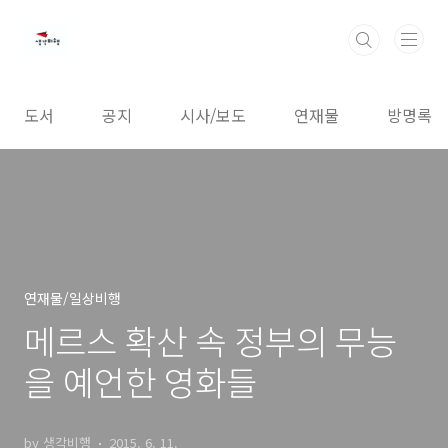
본문 바로가기
도서
공지
시사/보도
연재물
방명록
연재물/일상비행
메르스 확산 속 정부의 무능
을 예언한 영화들
by 생각비행
2015. 6. 11.