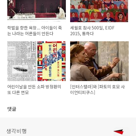
학벌을 향한 욕망... 아이들이 죽
세월호 참사 500일, EIDF
는 나라는 어른들이 만든다
2015, 통하다
어린이날을 만든 소파 방정환의
[인터스텔라]와 [파토의 호모 사
또 다른 면모
이언티피쿠스]
댓글
생각비행