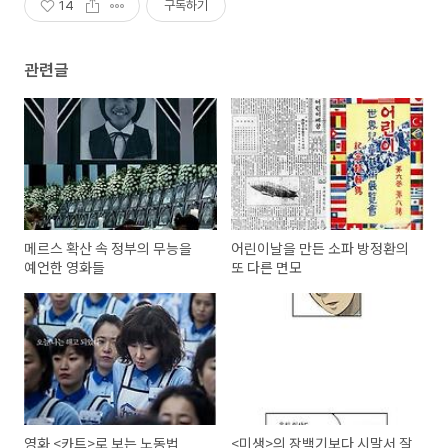
14
구독하기
관련글
메르스 확산 속 정부의 무능을
어린이날을 만든 소파 방정환의
예언한 영화들
또 다른 면모
영화 <카트>로 보는 노동법
<미생>의 장백기보다 시말서 잘