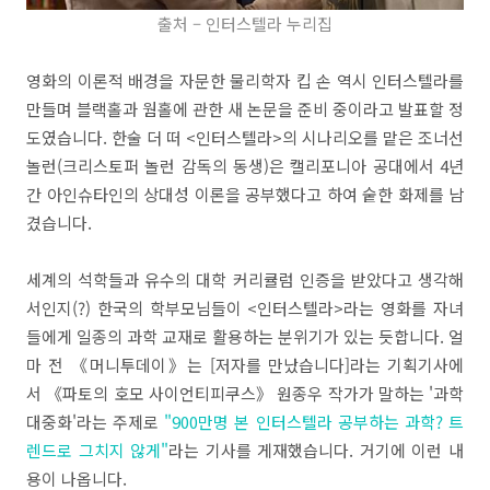
출처 – 인터스텔라 누리집
영화의 이론적 배경을 자문한 물리학자 킵 손 역시 인터스텔라를
만들며 블랙홀과 웜홀에 관한 새 논문을 준비 중이라고 발표할 정
도였습니다. 한술 더 떠 <인터스텔라>의 시나리오를 맡은 조너선
놀런(크리스토퍼 놀런 감독의 동생)은 캘리포니아 공대에서 4년
간 아인슈타인의 상대성 이론을 공부했다고 하여 숱한 화제를 남
겼습니다.
세계의 석학들과 유수의 대학 커리큘럼 인증을 받았다고 생각해
서인지(?) 한국의 학부모님들이 <인터스텔라>라는 영화를 자녀
들에게 일종의 과학 교재로 활용하는 분위기가 있는 듯합니다. 얼
마 전 《머니투데이》는 [저자를 만났습니다]라는 기획기사에
서 《파토의 호모 사이언티피쿠스》 원종우 작가가 말하는 '과학
대중화'라는 주제로
"900만명 본 인터스텔라 공부하는 과학? 트
렌드로 그치지 않게"
라는 기사를 게재했습니다. 거기에 이런 내
용이 나옵니다.