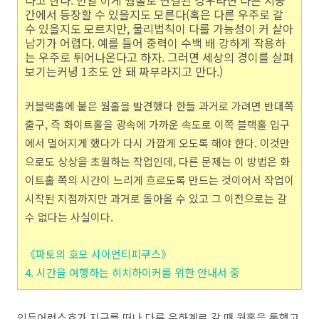
다고 한다. 만일 이게 웜홀로 연결된 경우라면 다른 시공
간에서 등장할 수 있을지도 모른다(혹은 다른 우주로 갈
수 있을지도 모르지만, 물리법칙이 다를 가능성이 커 살아
남기가 어렵다. 예를 들어 중력이 수백 배 강하게 작용하
는 우주로 튀어나온다고 하자. 그러면 세상의 경이를 살펴
보기는커녕 1초도 안 돼 짜부라지고 만다.)
커블랙홀에 붙은 웜홀을 발견했다 한들 과거로 가려면 반대쪽
출구, 즉 화이트홀을 광속에 가까운 속도로 이쪽 블랙홀 입구
에서 멀어지게 했다가 다시 가깝게 오도록 해야 한다. 이것만
으로도 상상을 초월하는 작업인데, 다른 문제는 이 방법은 화
이트홀 쪽의 시간이 느리게 흐르도록 만드는 것이어서 작업이
시작된 지점까지만 과거로 돌아올 수 있고 그 이전으로는 갈
수 없다는 사실이다.
《파토의 호모 사이언티피쿠스》
4. 시간을 여행하는 히치하이커를 위한 안내서 중
인듀어런스호가 지구를 떠나 다른 은하계로 갈 때 웜홀을 통했고,