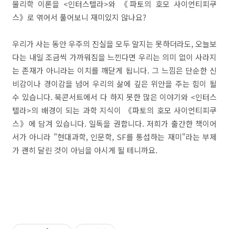
물리학 이론을 <인터스텔라>와 《파토의 호모 사이언티피쿠
스》로 엮어서 풀어보니 재미있지 않나요?
우리가 사는 동안 우주의 진실을 모두 알지는 못하더라도, 오늘보
다는 내일 조금씩 가까워짐을 느낀다면 우리는 의미 없이 사라지
는 존재가 아니라는 이치를 깨닫게 됩니다. 그 느낌은 단순한 신
비감이나 경이감을 넘어 우리의 삶에 깊은 위안을 주는 힘이 될
수 있습니다. 북콘서트에서 다 하지 못한 많은 이야기와 <인터스
텔라>의 배경이 되는 과학 지식이 《파토의 호모 사이언티피쿠
스》에 담겨 있습니다. 일독을 권합니다. 저희가 출간한 책이어
서가 아니라 "현대과학, 인문학, SF를 통섭하는 재미"라는 부제
가 괜히 달린 것이 아님을 아시게 될 테니까요.