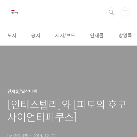
본문 바로가기
도서
공지
시사/보도
연재물
방명록
연재물/일상비행
[인터스텔라]와 [파토의 호모
사이언티피쿠스]
by 생각비행
2014. 12. 22.