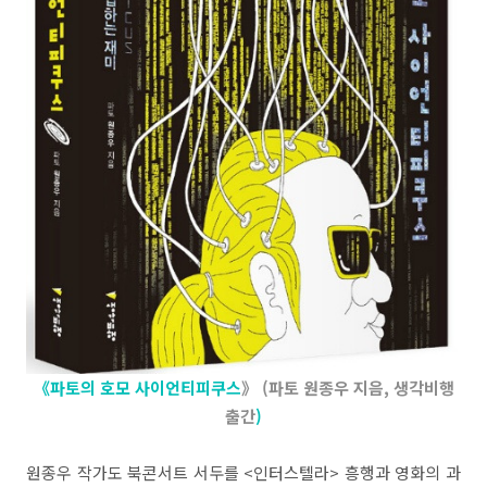
《파토의 호모 사이언티피쿠스
》
(파토 원종우 지음,
생각비행
출간
)
원종우 작가도 북콘서트 서두를 <인터스텔라> 흥행과 영화의 과