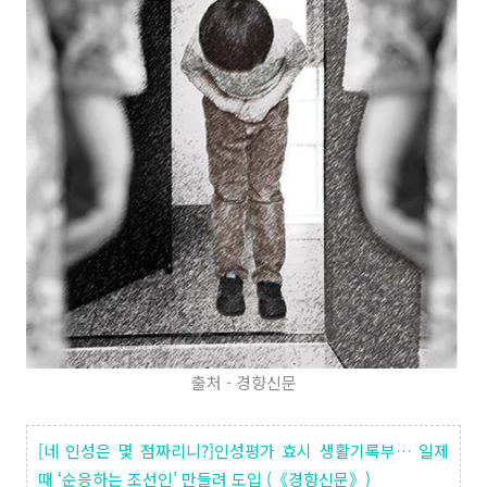
출처 - 경향신문
[네 인성은 몇 점짜리니?]인성평가 효시 생활기록부… 일제
때 ‘순응하는 조선인’ 만들려 도입 (《경향신문》)