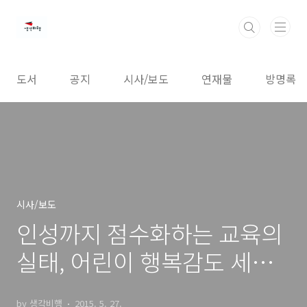
본문 바로가기
도서
공지
시사/보도
연재물
방명록
시사/보도
인성까지 점수화하는 교육의
실태, 어린이 행복감도 세계
꼴찌
by 생각비행
2015. 5. 27.