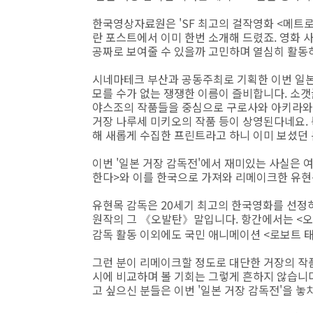
한국영상자료원은 'SF 최고의 걸작영화 <메트
란 포스트에서 이미 한번 소개해 드렸죠. 영화 
공짜로 보여줄 수 있을까 고민하며 열심히 활동하는 
시네마테크 부산과 공동주최로 기획한 이번 일본
모를 수가 없는 쟁쟁한 이름이 즐비합니다. 소
야스조의 작품들을 중심으로 구로사와 아키라와 
거장 나루세 미키오의 작품 등이 상영된다네요. 
해 새롭게 수집한 프린트라고 하니 이미 보셨던 
이번 '일본 거장 감독전'에서 재미있는 사실은 
한다>와 이를 한국으로 가져와 리메이크한 유현
유현목 감독은 20세기 최고의 한국영화를 선정하
원작의 그
오발탄
말입니다. 항간에서는 <오
《
》
감독 활동 이외에도 국민 애니메이션 <로보트 태
그런 분이 리메이크할 정도로 대단한 거장의 작
시에 비교하며 볼 기회는 그렇게 흔하지 않습니
고 싶으신 분들은 이번 '일본 거장 감독전'을 놓