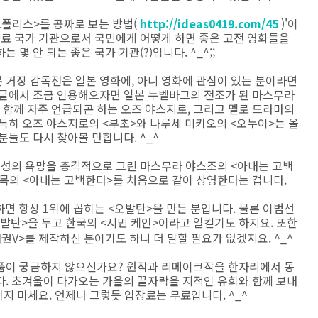
로폴리스>를 공짜로 보는 방법(
http://ideas0419.com/45
)'이
사료 국가 기관으로서 국민에게 어떻게 하면 좋은 고전 영화들을
몇 안 되는 좋은 국가 기관(?)입니다. ^_^;;
 거장 감독전은 일본 영화에, 아니 영화에 관심이 있는 분이라면
갯글에서 조금 인용해오자면 일본 누벨바그의 전조가 된 마스무라
함께 자주 언급되곤 하는 오즈 야스지로, 그리고 멜로 드라마의
특히 오즈 야스지로의 <부초>와 나루세 미키오의 <오누이>는 올
분들도 다시 찾아볼 만합니다. ^_^
여성의 욕망을 충격적으로 그린 마스무라 야스조의 <아내는 고백
목의 <아내는 고백한다>를 처음으로 같이 상영한다는 겁니다.
면 항상 1위에 꼽히는 <오발탄>을 만든 분입니다. 물론 이범선
발탄>을 두고 한국의 <시민 케인>이라고 일컫기도 하지요. 또한
권V>를 제작하신 분이기도 하니 더 말할 필요가 없겠지요. ^_^
품이 궁금하지 않으신가요? 원작과 리메이크작을 한자리에서 동
다. 초겨울이 다가오는 가을의 끝자락을 지적인 유희와 함께 보내
치지 마세요. 언제나 그렇듯 입장료는 무료입니다. ^_^