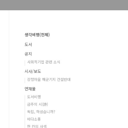
생각비행(전체)
도서
공지
사회적기업 관련 소식
시사/보도
강정마을 해군기지 건설반대
연재물
도서비행
금주의 시(詩)
독립, 하셨습니까?
바다소풍
한 칸의 사색