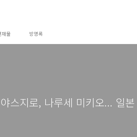
연재물
방명록
야스지로, 나루세 미키오... 일본