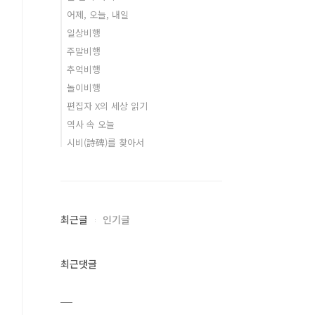
어제, 오늘, 내일
일상비행
주말비행
추억비행
놀이비행
편집자 X의 세상 읽기
역사 속 오늘
시비(詩碑)를 찾아서
최근글
인기글
최근댓글