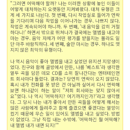
"그러면 어떡해야 할까? 나는 이러한 상황에 놓인 이들이
어떻게 대처하는지 오랫동안 지켜봐왔다. 대처 유형은 크
게 세 가지로 나뉜다. 첫 번째, 다시 작업실로 들어가 연락
을 기다리며 다음 작업을 이어나가는 경우. 나쁘지 않다.
작업은 계속되어야 하니까. 두 번째, '내 음악을 감히 거절
하다니!' 하면서 밖으로 뛰쳐나가 결국에는 앨범을 내고야
마는 경우. 음악 자체가 어떤 평가를 받을지는 몰라도 일
단 아주 바람직하다. 세 번째, 술만 마시는 경우. 하나도 멋
지지 않은 최악의 유형이다.
나 역시 음악이 좋아 앨범을 내고 싶었던 뮤지션 지망생이
었다. 친구와 함께 골방에서 만든, 나름 '베스트'라 생각한
열두 곡을 담은 데모 CD를 소위 잘나간다는 엔터테인먼
트 회사마다 돌렸다. 결과는? 당연히 연락이 오지 않았다.
혹시 내가 전화를 못 받은 건 아닐까 싶어서 다시 연락해
보면 하나같이 하는 말이 "저희 회사와는 맞지 않아서
요"였다. 나 역시 '어떡하지? 여기까지인가?'라고 생각했
다. 그 당시 나는 내가 좋아서 만든 곡들을 어떻게 해서는
많은 사람에게 들려주고 함께 즐겼으면 좋겠다는 열망이
컸기 때문에 무슨 일이 있어도 앨범을 내고 싶었다. 방법
이 없었다. 그냥 직접 내는 수밖에. '어떡하긴 뭘 어떡해?
내 앨범 내가 내면 되지!'"