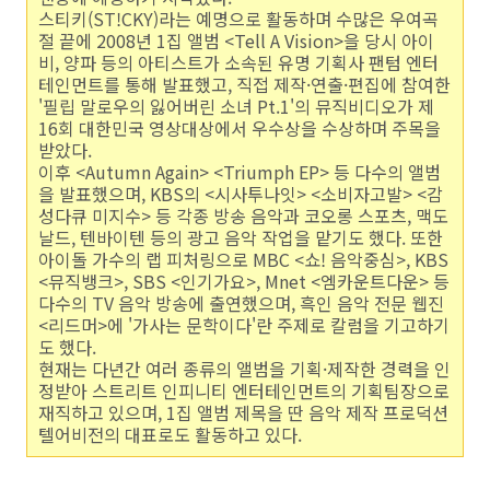
스티키(ST!CKY)라는 예명으로 활동하며 수많은 우여곡
절 끝에 2008년 1집 앨범 <Tell A Vision>을 당시 아이
비, 양파 등의 아티스트가 소속된 유명 기획사 팬텀 엔터
테인먼트를 통해 발표했고, 직접 제작·연출·편집에 참여한
'필립 말로우의 잃어버린 소녀 Pt.1'의 뮤직비디오가 제
16회 대한민국 영상대상에서 우수상을 수상하며 주목을
받았다.
이후 <Autumn Again> <Triumph EP> 등 다수의 앨범
을 발표했으며, KBS의 <시사투나잇> <소비자고발> <감
성다큐 미지수> 등 각종 방송 음악과 코오롱 스포츠, 맥도
날드, 텐바이텐 등의 광고 음악 작업을 맡기도 했다. 또한
아이돌 가수의 랩 피처링으로 MBC <쇼! 음악중심>, KBS
<뮤직뱅크>, SBS <인기가요>, Mnet <엠카운트다운> 등
다수의 TV 음악 방송에 출연했으며, 흑인 음악 전문 웹진
<리드머>에 '가사는 문학이다'란 주제로 칼럼을 기고하기
도 했다.
현재는 다년간 여러 종류의 앨범을 기획·제작한 경력을 인
정받아 스트리트 인피니티 엔터테인먼트의 기획팀장으로
재직하고 있으며, 1집 앨범 제목을 딴 음악 제작 프로덕션
텔어비전의 대표로도 활동하고 있다.