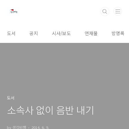
본문 바로가기
도서
공지
시사/보도
연재물
방명록
도서
소속사 없이 음반 내기
by 생각비행
2014. 6. 9.