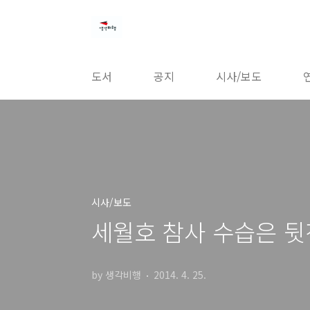
본문 바로가기
도서
공지
시사/보도
시사/보도
세월호 참사 수습은 뒷
by 생각비행
2014. 4. 25.