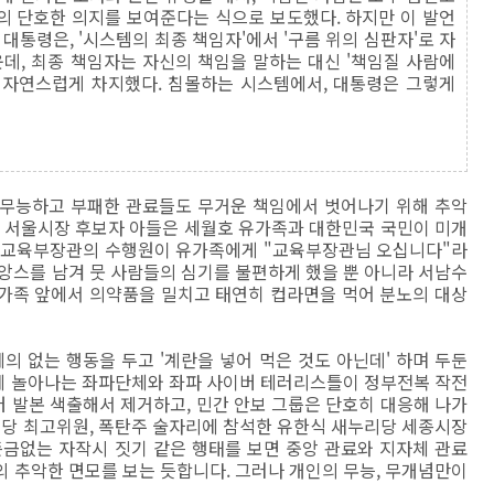
령의 단호한 의지를 보여준다는 식으로 보도했다. 하지만 이 발언
 대통령은, '시스템의 최종 책임자'에서 '구름 위의 심판자'로 자
데, 최종 책임자는 자신의 책임을 말하는 대신 '책임질 사람에
 자연스럽게 차지했다. 침몰하는 시스템에서, 대통령은 그렇게
 무능하고 부패한 관료들도 무거운 책임에서 벗어나기 위해 추악
준 서울시장 후보자 아들은 세월호 유가족과 대한민국 국민이 미개
수 교육부장관의 수행원이 유가족에게 "교육부장관님 오십니다"라
앙스를 남겨 뭇 사람들의 심기를 불편하게 했을 뿐 아니라 서남수
가족 앞에서 의약품을 밀치고 태연히 컵라면을 먹어 분노의 대상
의 없는 행동을 두고 '계란을 넣어 먹은 것도 아닌데' 하며 두둔
령에 놀아나는 좌파단체와 좌파 사이버 테러리스틀이 정부전복 작전
 발본 색출해서 제거하고, 민간 안보 그룹은 단호히 대응해 나가
리당 최고위원, 폭탄주 술자리에 참석한 유한식 새누리당 세종시장
뜬금없는 자작시 짓기 같은 행태를 보면 중앙 관료와 지자체 관료
 추악한 면모를 보는 듯합니다. 그러나 개인의 무능, 무개념만이