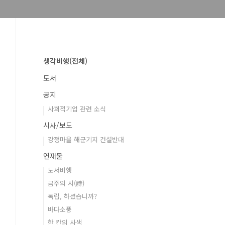
생각비행(전체)
도서
공지
사회적기업 관련 소식
시사/보도
강정마을 해군기지 건설반대
연재물
도서비행
금주의 시(詩)
독립, 하셨습니까?
바다소풍
한 칸의 사색