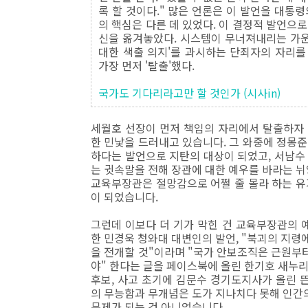
록 할 것이다." 많은 언론은 이 발언을 대통
의 핵심은 다른 데 있었다. 이 결정적 발언으로
신을 옮겨놓았다. 시스템이 무너져내리는 가운
대한 색출 의지'를 과시하는 단죄자의 자리를
가장 먼저 '탈출'했다.
국가도 기다리라고만 할 것인가 (시사in)
세월호 선장이 먼저 책임의 자리에서 탈출하자
한 민낯을 드러내고 있습니다. 그 와중에 정몽
하다는 발언으로 지탄의 대상이 되었고, 서남
는 귓속말을 전해 장관에 대한 예우를 바라는 뉘
교육부장관은 절망감으로 어쩔 줄 몰라 하는 유
이 되었습니다.
그런데 이보다 더 기가 막힌 건 교육부장관의 예
한 민경욱 청와대 대변인의 발언, "북괴의 지
을 전개할 것"이라며 "국가 안보조직은 근원부터
야" 한다는 글을 페이스북에 올린 한기호 새누
후보, 사고 초기에 김문수 경기도지사가 올린 
의 무능함과 무개념은 도가 지나치다 못해 인간의
문제가 되는 건 아니었습니다.