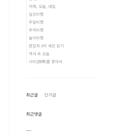
어제, 오늘, 내일
일상비행
주말비행
추억비행
놀이비행
편집자 X의 세상 읽기
역사 속 오늘
시비(詩碑)를 찾아서
최근글
인기글
최근댓글