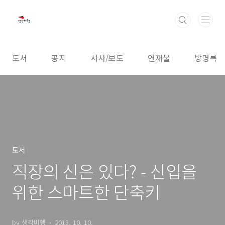
본문 바로가기
도서
공지
시사/보도
연재물
방명록
도서
직장의 신은 있다? - 신입을
위한 스마트한 단축키
by 생각비행
2013. 10. 10.