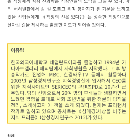
은 직장에서 점점 진화하는 직장인들의 모습을 그릴 수 있다. 아
직 허허벌판에서 갈 길 모르고 뛰며 망아지가 된 기분을 느끼고
있을 신입들에게 《직장의 신은 있다?》는 성숙한 직장인으로
살아갈 길을 제시하는 훌륭한 지도가 되어줄 것이다.
이유림
한국외국어대학교 네덜란드어과를 졸업하고 1994년 가
나아트갤러리 해외팀에서 사회생활을 시작했다. 그 후 방
송작가로 전업해 MBC, 한경와우TV 등에서 활동하다
2003년 삼성경제연구소 지식경영실에 입사해서 CEO를
위한 지식사이트인 SERICEO의 콘텐츠PD로 10년간 근
무했다. 팀의 선임으로서 20여 명의 후배들과 생활하면서
느꼈던 경험을 토대로 사회 초년병을 위한 정글의 법칙을
정리, 소개하고자 이 책을 쓰게 되었다. 현재는 프리랜서
작가로 일하고 있으며 공서로는《삼매경:세상을 비추는
지식 프리즘》(삼성경제연구소 2012)가 있다.
차례