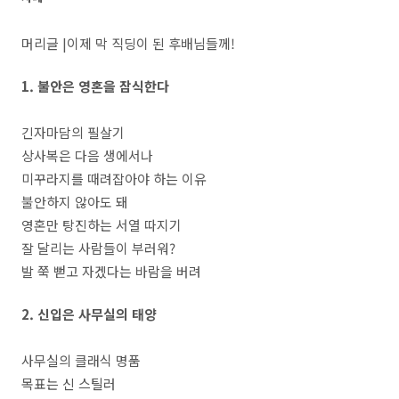
머리글 |이제 막 직딩이 된 후배님들께!
1. 불안은 영혼을 잠식한다
긴자마담의 필살기
상사복은 다음 생에서나
미꾸라지를 때려잡아야 하는 이유
불안하지 않아도 돼
영혼만 탕진하는 서열 따지기
잘 달리는 사람들이 부러워?
발 쭉 뻗고 자겠다는 바람을 버려
2. 신입은 사무실의 태양
사무실의 클래식 명품
목표는 신 스틸러