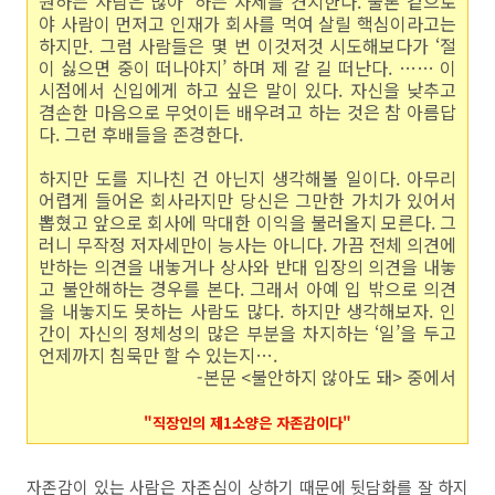
원하는 사람은 많아’ 하는 자세를 견지한다. 물론 겉으로
야 사람이 먼저고 인재가 회사를 먹여 살릴 핵심이라고는
하지만. 그럼 사람들은 몇 번 이것저것 시도해보다가 ‘절
이 싫으면 중이 떠나야지’ 하며 제 갈 길 떠난다. …… 이
시점에서 신입에게 하고 싶은 말이 있다. 자신을 낮추고
겸손한 마음으로 무엇이든 배우려고 하는 것은 참 아름답
다. 그런 후배들을 존경한다.
하지만 도를 지나친 건 아닌지 생각해볼 일이다. 아무리
어렵게 들어온 회사라지만 당신은 그만한 가치가 있어서
뽑혔고 앞으로 회사에 막대한 이익을 불러올지 모른다. 그
러니 무작정 저자세만이 능사는 아니다. 가끔 전체 의견에
반하는 의견을 내놓거나 상사와 반대 입장의 의견을 내놓
고 불안해하는 경우를 본다. 그래서 아예 입 밖으로 의견
을 내놓지도 못하는 사람도 많다. 하지만 생각해보자. 인
간이 자신의 정체성의 많은 부분을 차지하는 ‘일’을 두고
언제까지 침묵만 할 수 있는지….
-본문 <불안하지 않아도 돼> 중에서
"직장인의 제1소양은 자존감이다"
자존감이 있는 사람은 자존심이 상하기 때문에 뒷담화를 잘 하지