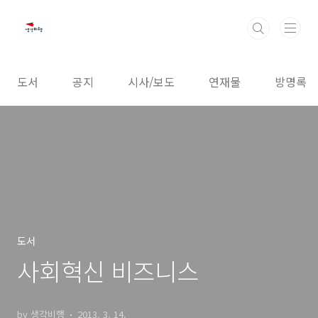
본문 바로가기
도서
공지
시사/보도
연재물
방명록
도서
사회혁신 비즈니스
by 생각비행
2013. 3. 14.