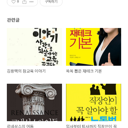
9
구독하기
관련글
김용택의 참교육 이야기
쏙쏙 뽑은 재테크 기본
르네상스의 어둠
입사부터 퇴사까지 직장인이 꼭