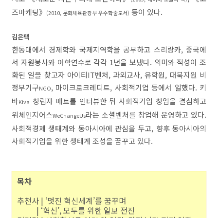
즈마케팅》
등이 있다.
(2010, 문화체육관광부 우수학술도서)
김은택
한동대에서 경제학와 국제지역학을 공부하고 스리랑카, 중국에
서 자원봉사와 어학연수로 각각 1년을 보냈다. 의미와 적성이 조
화된 일을 찾고자 아이티IT벤처, 과외교사, 유학원, 대북지원 비
정부기구
, 마이크로크레디트, 사회적기업 등에서 일했다. 키
NGO
바
창립자 매트를 인터뷰한 뒤 사회적기업 창업을 결심하고
Kiva
위체인지어스
라는 소셜벤처를 창업해 운영하고 있다.
WeChangeUs
사회적경제 생태계와 동아시아에 관심을 두고, 향후 동아시아의
사회적기업을 위한 생태계 조성을 꿈꾸고 있다.
목차
추천사 | ‘멋진 혁신세계’를 꿈꾸며
| ‘혁신’, 모두를 위한 일보 전진