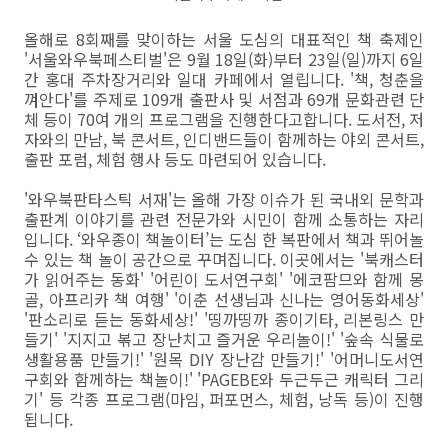
올해로 8회째를 맞이하는 서울 도심의 대표적인 책 축제인
'서울와우북페스티벌'은 9월 18일(화)부터 23일(일)까지 6일
간 홍대 주차장거리와 일대 카페에서 열립니다. '책, 청춘을
껴안다'를 주제로 109개 출판사 및 서점과 69개 문화관련 단
체 등이 70여 개의 프로그램을 진행한다고합니다. 도서전, 저
자와의 만남, 북 콘서트, 인디밴드들이 함께하는 야외 콘서트,
출판 포럼, 체험 행사 등도 마련되어 있습니다.
'와우북판타스틱 서재'는 올해 가장 이슈가 된 국내외 문학과
출판계 이야기를 관련 전문가와 시민이 함께 소통하는 자리
입니다. ‘와우종이 책놀이터’는 도심 한 복판에서 책과 뛰어놀
수 있는 책 놀이 공간으로 꾸며집니다. 이곳에서는 '북캐스터
가 읽어주는 동화' '어린이 도서연구회' '에코팜므와 함께 몽
골, 아프리카 책 여행' '이춘 선생님과 신나는 영어동화세상'
'판소리로 듣는 동화세상!' '띵까띵까 종이기타, 리본링스 만
들기' '지지고 볶고 장난치고 즐거운 우리놀이!' '숲속 식물로
생활용품 만들기!' '원목 DIY 장난감 만들기!' '어머니도서연
구회와 함께하는 책놀이!' 'PAGEBE와 두근두근 캐릭터 그리
기' 등 각종 프로그램(마임, 퍼포먼스, 체험, 낭독 등)이 진행
됩니다.