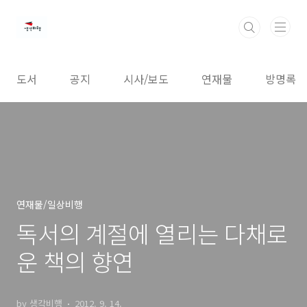
본문 바로가기
도서
공지
시사/보도
연재물
방명록
연재물/일상비행
독서의 계절에 열리는 다채로
운 책의 향연
by 생각비행
2012. 9. 14.