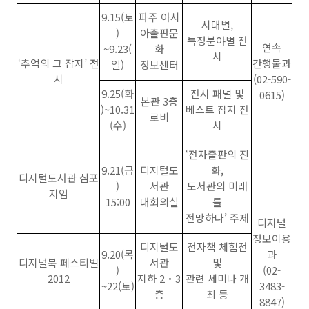
9.15(토
파주 아시
시대별,
)
아출판문
특정분야별 전
연속
~9.23(
화
시
‘추억의 그 잡지’ 전
간행물과
일)
정보센터
시
(02-590-
9.25(화
전시 패널 및
0615)
본관 3층
)~10.31
베스트 잡지 전
로비
(수)
시
‘전자출판의 진
9.21(금
디지털도
화,
디지털도서관 심포
)
서관
도서관의 미래
지엄
15:00
대회의실
를
전망하다’ 주제
디지털
정보이용
디지털도
전자책 체험전
9.20(목
과
디지털북 페스티벌
서관
및
)
(02-
2012
지하 2‧3
관련 세미나 개
~22(토)
3483-
층
최 등
8847)