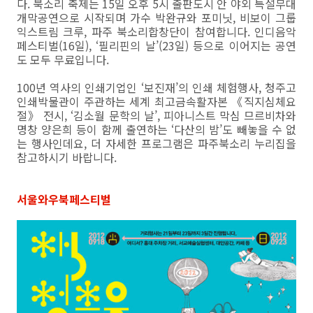
다. 북소리 축제는 15일 오후 5시 출판도시 안 야외 특설무대
개막공연으로 시작되며 가수 박완규와 포미닛, 비보이 그룹
익스트림 크루, 파주 북소리합창단이 참여합니다. 인디음악
페스티벌(16일), ‘필리핀의 날’(23일) 등으로 이어지는 공연
도 모두 무료입니다.
100년 역사의 인쇄기업인 ‘보진재’의 인쇄 체험행사, 청주고
인쇄박물관이 주관하는 세계 최고금속활자본 《직지심체요
절》 전시, ‘김소월 문학의 날’, 피아니스트 막심 므르비차와
명창 양은희 등이 함께 출연하는 ‘다산의 밤’도 빼놓을 수 없
는 행사인데요, 더 자세한 프로그램은 파주북소리 누리집을
참고하시기 바랍니다.
서울와우북페스티벌