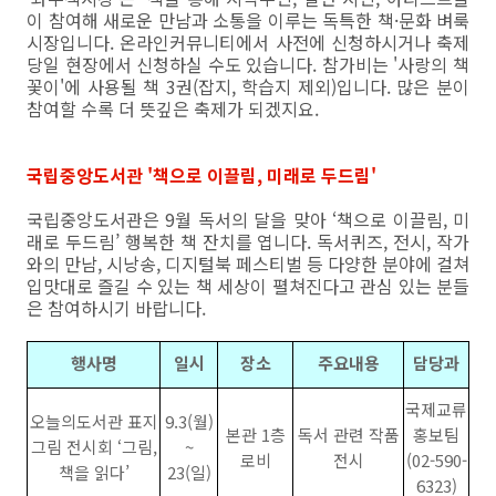
이 참여해 새로운 만남과 소통을 이루는 독특한 책·문화 벼룩
시장입니다. 온라인커뮤니티에서 사전에 신청하시거나 축제
당일 현장에서 신청하실 수도 있습니다. 참가비는 '사랑의 책
꽃이'에 사용될 책 3권(잡지, 학습지 제외)입니다. 많은 분이
참여할 수록 더 뜻깊은 축제가 되겠지요.
국립중앙도서관 '책으로 이끌림, 미래로 두드림'
국립중앙도서관은 9월 독서의 달을 맞아 ‘책으로 이끌림, 미
래로 두드림’ 행복한 책 잔치를 엽니다. 독서퀴즈, 전시, 작가
와의 만남, 시낭송, 디지털북 페스티벌 등 다양한 분야에 걸쳐
입맛대로 즐길 수 있는 책 세상이 펼쳐진다고 관심 있는 분들
은 참여하시기 바랍니다.
행사명
일시
장소
주요내용
담당과
국제교류
오늘의도서관 표지
9.3(월)
본관 1층
독서 관련 작품
홍보팀
그림 전시회 ‘그림,
~
로비
전시
(02-590-
책을 읽다’
23(일)
6323)