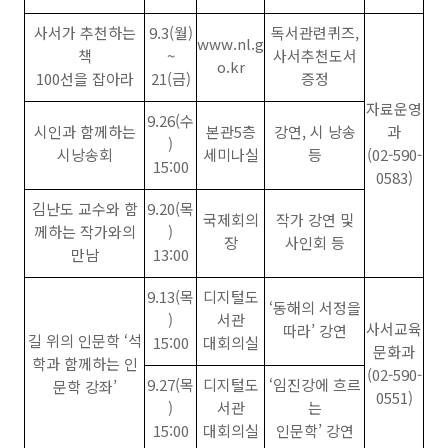
사서가 추천하는
9.3(월)
독서관련퀴즈,
www.nl.g
책
~
사서추천도서
o.kr
100선을 잡아라
21(금)
증정
자료운영
9.26(수
시인과 함께하는
본관5층
강연, 시 낭송
과
)
시낭송회
세미나실
등
(02-590-
15:00
0583)
김난도 교수와 함
9.20(목
국제회의
작가 강연 및
께하는 작가와의
)
장
사인회 등
만남
13:00
9.13(목
디지털도
‘동해의 서정을
)
서관
사서교육
따라’ 강연
길 위의 인문학 ‘석
15:00
대회의실
문화과
학과 함께하는 인
(02-590-
9.27(목
디지털도
‘임진강에 흐르
문학 강좌’
0551)
)
서관
는
15:00
대회의실
인문학’ 강연