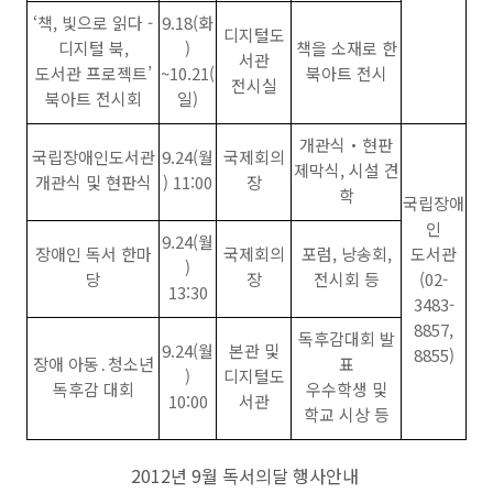
‘책, 빛으로 읽다 -
9.18(화
디지털도
디지털 북,
)
책을 소재로 한
서관
도서관 프로젝트’
~10.21(
북아트 전시
전시실
북아트 전시회
일)
개관식‧현판
국립장애인도서관
9.24(월
국제회의
제막식, 시설 견
개관식 및 현판식
) 11:00
장
학
국립장애
인
9.24(월
장애인 독서 한마
국제회의
포럼, 낭송회,
도서관
)
당
장
전시회 등
(02-
13:30
3483-
8857,
독후감대회 발
9.24(월
본관 및
8855)
장애 아동․청소년
표
)
디지털도
독후감 대회
우수학생 및
10:00
서관
학교 시상 등
2012년 9월 독서의달 행사안내