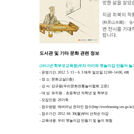
방한 삶을 살았
지금 최북의 작
(秋景山水圖)〉 등
번 전시를 기대
랍니다.
도서관 및 기타 문화 관련 정보
(2012년 학부모교육원)우리 아이와 옛놀이감 만들어 놀
- 운영기간: 2012. 5. 13 ~ 6. 3 매주 일요일 12:00~14:00, 4회
- 장 소: 문화교실(1층)
- 강 사: 강규용(우리문화전통놀이협회 고문)
- 대 상: 유치원 ․ 초등학년 저학년 및 학부모
-
모집인원: 20가족
- 접수방법: 에버러닝 온라인 접수(http://everlearning.sen.go.kr)
- 접수기간: 2012. 04. 30(월)부터 선착순 마감
- 교육내용: 우리 옛놀이감 만들기 및 놀이 체험