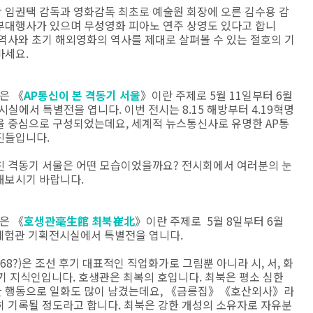
 임권택 감독과 영화감독 최초로 예술원 회장에 오른 김수용 감
부대행사가 있으며 무성영화 피아노 연주 상영도 있다고 합니
 역사와 초기 해외영화의 역사를 제대로 살펴볼 수 있는 절호의 기
마세요.
은 《
AP통신이 본 격동기 서울
》이란 주제로 5월 11일부터 6월
실에서 특별전을 엽니다. 이번 전시는 8.15 해방부터 4.19혁명
을 중심으로 구성되었는데요, 세계적 뉴스통신사로 유명한 AP통
진들입니다.
친 격동기 서울은 어떤 모습이었을까요? 전시회에서 여러분의 눈
해보시기 바랍니다.
은 《
호생관毫生館 최북崔北
》이란 주제로 5월 8일부터 6월
체험관 기획전시실에서 특별전을 엽니다.
1768?)은 조선 후기 대표적인 직업화가로 그림뿐 아니라 시, 서, 화
세기 지식인입니다. 호생관은 최복의 호입니다. 최북은 평소 심한
 행동으로 일화도 많이 남겼는데요, 《금릉집》《호산외사》라
히 기록될 정도라고 합니다. 최북은 강한 개성의 소유자로 자유분