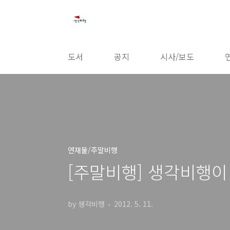
본문 바로가기
도서
공지
시사/보도
연재물/주말비행
[주말비행] 생각비행이 
by 생각비행
2012. 5. 11.