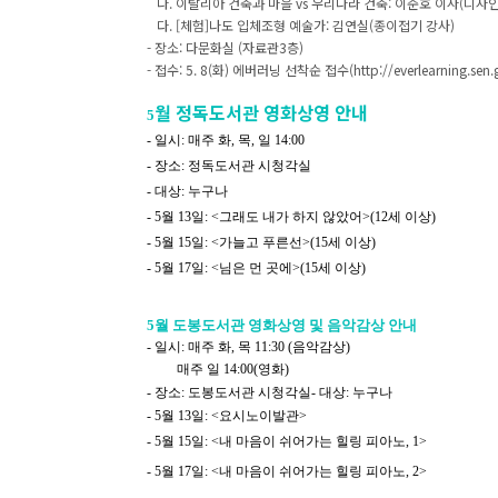
나. 이탈리아 건축과 마을 vs 우리나라 건축: 이준호 이사
다. [체험]나도 입체조형 예술가: 김연실(종이접기 강사)
- 장소: 다문화실 (자료관3층)
- 접수: 5. 8(화) 에버러닝 선착순 접수(http://everlearning.sen.g
월 정독도서관 영화상영 안내
5
- 일시: 매주 화, 목, 일 14:00
- 장소: 정독도서관 시청각실
- 대상: 누구나
- 5월 13일: <그래도 내가 하지 않았어>(12세 이상)
- 5월 15일: <가늘고 푸른선>(15세 이상)
- 5월 17일: <님은 먼 곳에>(15세 이상)
5월 도봉도서관 영화상영 및 음악감상 안내
- 일시: 매주 화, 목 11:30 (음악감상)
매주 일 14:00(영화)
- 장소: 도봉도서관 시청각실
- 대상: 누구나
- 5월 13일: <요시노이발관>
- 5월 15일:
<
내 마음이 쉬어가는 힐링 피아노, 1>
- 5월 17일: <내 마음이 쉬어가는 힐링 피아노, 2>