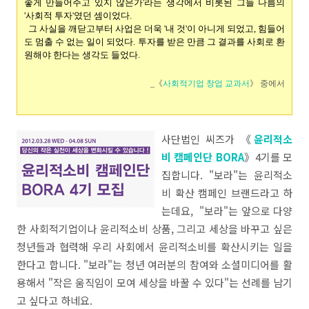
좋게 만들어주고 있지 않은가'라는 생각에서 비롯된 그들 나름의
'사회적 투자'였던 셈이었다.
그 사실을 깨닫고부터 사업은 더욱 '내 것'이 아니게 되었고, 힘들어
도 멈출 수 없는 일이 되었다. 투자를 받은 만큼 그 결과를 사회로 환
원해야 한다는 생각도 들었다.
_《
사회적기업 창업 교과서
》 중에서
사단법인 씨즈가 《
윤리적소
비 캠페인단 BORA
》4기를 모
집합니다. "보라"는 윤리적소
비 확산 캠페인 브랜드라고 하
는데요, "보라"는 앞으로 다양
한 사회적기업이나 윤리적소비 상품, 그리고 세상을 바꾸고 싶은
청년들과 협력해 우리 사회에서 윤리적소비를 확산시키는 일을
한다고 합니다. "보라"는 청년 여러분의 참여와 소셜미디어를 활
용해서 "작은 움직임이 모여 세상을 바꿀 수 있다"는 선례를 남기
고 싶다고 하네요.