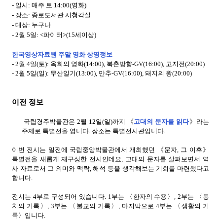
- 일시: 매주 토 14:00(영화)
- 장소: 종로도서관 시청각실
- 대상: 누구나
- 2월 5일: <파이터>(15세이상)
한국영상자료원 주말 영화 상영정보
- 2월 4일(토): 옥희의 영화(14:00), 북촌방향-GV(16:00), 고지전(20:00)
- 2월 5일(일): 무산일기(13:00), 만추-GV(16:00), 돼지의 왕(20:00)
이전 정보
국립경주박물관은 2월 12일(일)까지 《
고대의 문자를 읽다
》라는
주제로 특별전을 엽니다. 장소는 특별전시관입니다.
이번 전시는 일전에 국립중앙박물관에서 개최했던 《문자, 그 이후》
특별전을 새롭게 재구성한 전시인데요, 고대의 문자를 살펴보면서 역
사 자료로서 그 의미와 맥락, 해석 등을 생각해보는 기회를 마련했다고
합니다.
전시는 4부로 구성되어 있습니다. 1부는 〈한자의 수용〉, 2부는
〈통
치의 기록
〉, 3부는
〈불교의 기록
〉, 마지막으로 4부는
〈생활의 기
록
〉입니다.