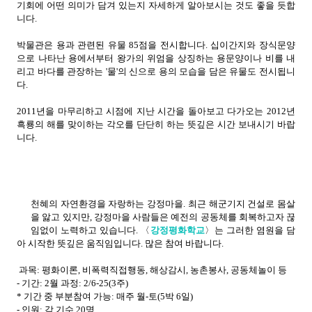
기회에 어떤 의미가 담겨 있는지 자세하게 알아보시는 것도 좋을 듯합
니다.
박물관은 용과 관련된 유물 85점을 전시합니다. 십이간지와 장식문양
으로 나타난 용에서부터 왕가의 위엄을 상징하는 용문양이나 비를 내
리고 바다를 관장하는 '물'의 신으로 용의 모습을 담은 유물도 전시됩니
다.
2011년을 마무리하고 시점에 지난 시간을 돌아보고 다가오는 2012년
흑룡의 해를 맞이하는 각오를 단단히 하는 뜻깊은 시간 보내시기 바랍
니다.
천혜의 자연환경을 자랑하는 강정마을. 최근 해군기지 건설로 몸살
을 앓고 있지만, 강정마을 사람들은 예전의 공동체를 회복하고자 끊
임없이 노력하고 있습니다. 〈
강정평화학교
〉는 그러한 염원을 담
아 시작한 뜻깊은 움직임입니다. 많은 참여 바랍니다.
과목: 평화이론, 비폭력직접행동, 해상감시, 농촌봉사, 공동체놀이 등
- 기간: 2월 과정: 2/6-25(3주)
* 기간 중 부분참여 가능: 매주 월-토(5박 6일)
- 인원: 각 기수 20명