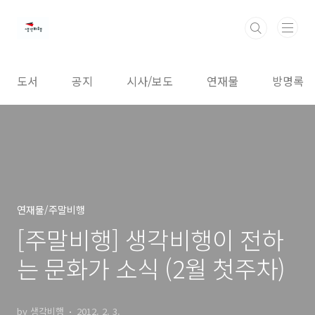
본문 바로가기
도서
공지
시사/보도
연재물
방명록
연재물/주말비행
[주말비행] 생각비행이 전하
는 문화가 소식 (2월 첫주차)
by 생각비행
2012. 2. 3.