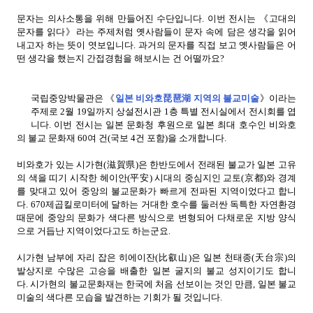
문자는 의사소통을 위해 만들어진 수단입니다. 이번 전시는 《고대의
문자를 읽다》라는 주제처럼 옛사람들이 문자 속에 담은 생각을 읽어
내고자 하는 뜻이 엿보입니다. 과거의 문자를 직접 보고 옛사람들은 어
떤 생각을 했는지 간접경험을 해보시는 건 어떨까요?
국립중앙박물관은 《
일본 비와호琵琶湖 지역의 불교미술
》이라는
주제로 2월 19일까지 상설전시관 1층 특별 전시실에서 전시회를 엽
니다. 이번 전시는 일본 문화청 후원으로 일본 최대 호수인 비와호
의 불교 문화재 60여 건(국보 4건 포함)을 소개합니다.
비와호가 있는 시가현(滋賀県)은 한반도에서 전래된 불교가 일본 고유
의 색을 띠기 시작한 헤이안(平安) 시대의 중심지인 교토(京都)와 경계
를 맞대고 있어 중앙의 불교문화가 빠르게 전파된 지역이었다고 합니
다. 670제곱킬로미터에 달하는 거대한 호수를 둘러싼 독특한 자연환경
때문에 중앙의 문화가 색다른 방식으로 변형되어 다채로운 지방 양식
으로 거듭난 지역이었다고도 하는군요.
시가현 남부에 자리 잡은 히에이잔(比叡山)은 일본 천태종(天台宗)의
발상지로 수많은 고승을 배출한 일본 굴지의 불교 성지이기도 합니
다. 시가현의 불교문화재는 한국에 처음 선보이는 것인 만큼, 일본 불교
미술의 색다른 모습을 발견하는 기회가 될 것입니다.