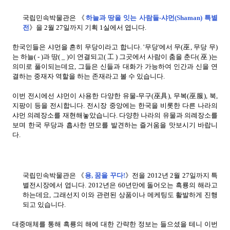
국립민속박물관은 《
하늘과 땅을 잇는 사람들-샤먼(Shaman) 특별
전
》을 2월 27일까지 기획 1실에서 엽니다.
한국인들은 샤먼을 흔히 무당이라고 합니다. '무당'에서 무(巫, 무당 무)
는 하늘( - )과 땅( _ )이 연결되고( 工 ) 그곳에서 사람이 춤을 춘다( 巫 )는
의미로 풀이되는데요, 그들은 신들과 대화가 가능하여 인간과 신을 연
결하는 중재자 역할을 하는 존재라고 볼 수 있습니다.
이번 전시에선 샤먼이 사용한 다양한 유물-무구(巫具), 무복(巫服), 북,
지팡이 등을 전시합니다. 전시장 중앙에는 한국을 비롯한 다른 나라의
샤먼 의례장소를 재현해놓았습니다. 다양한 나라의 유물과 의례장소를
보며 한국 무당과 흡사한 면모를 발견하는 즐거움을 맛보시기 바랍니
다.
국립민속박물관은 《
용, 꿈을 꾸다!
》전을 2012년 2월 27일까지 특
별전시장에서 엽니다. 2012년은 60년만에 돌어오는 흑룡의 해라고
하는데요, 그래선지 이와 관련된 상품이나 메케팅도 활발하게 진행
되고 있습니다.
대중매체를 통해 흑룡의 해에 대한 간략한 정보는 들으셨을 테니 이번