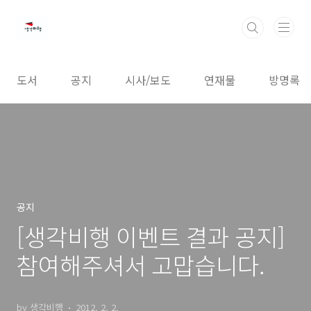
본문 바로가기
도서
공지
시사/보도
연재물
방명록
공지
[생각비행 이벤트 결과 공지]
참여해주셔서 고맙습니다.
by 생각비행
2012. 2. 2.