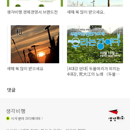
생각비행 경제경영서 브랜드전
새해 복 많이 받으세요.
새해 복 많이 받으세요
[4대강 반대] 두물머리가 외치는
4대강, 死大江의 노래 〈두물머
리강변가요제-우리는 강이다〉
댓글
생각비행
시사
분야 크리에이터