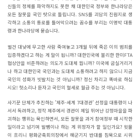
신들의 정체를 파악하지도 못한 채 대한민국 정부와 한나라당은
모든 잘못을 국민 탓으로 돌립니다. SNS를 괴담의 진원지로 생
각하고 소통의 통로를 틀어막으려는 꼼수를 부리는 이명박 대통
령과 한나라당에 묻습니다.
벌건 대낮에 무고한 사람 죽여놓고 3개월 뒤에 죽은 이의 범죄를
입증하겠다고 하는 게 말이 됩니까? 대한민국에 불리한 한미FTA
협상안을 비준하려는 의도가 도대체 뭡니까? 미국에 굽실거리거
나 하고 대한민국 국민과는 도대체 소통하려고 하지 않으니 지금
국민의 성화가 빗발치는 것 아닙니까? 정신 차리고 똑바로 하십
시오! 헛소리나 듣자고 국민의 혈세로 월급 주는 것 아닙니다.
사기꾼 단체가 추진하는 '제주-세계 7대경관' 선정을 대통령이 나
서서 독려하고, 정작 제주에서 경관이 제일 뛰어난 강정마을을 파
괴하는 행위는 묵인하면서, 모든 잘못을 과거 참여정부 때 시작한
일이라고 넘기며 발뺌이나 하는 게 위정자가 할 일인가요? 윗물
이 흐리니 평화군축회의장에서 해군기지 반대를 침묵으로 시위