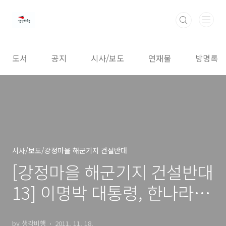
본문 바로가기
도서
공지
시사/보도
연재물
방명록
시사/보도/강정마을 해군기지 건설반대
[강정마을 해군기지 건설반대
13] 이명박 대통령, 한나라당,
대한민국 해군은 정신차리시
by 생각비행
2011. 11. 18.