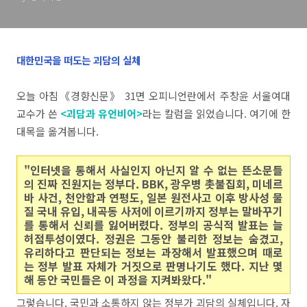
오!
대한민국을 떠도는 괴담의 실체
오늘 아침《경향신문》 31면 오피니언란에서 주창윤 서울여대
교수가 쓴
<괴담과 유언비어>
라는 칼럼을 읽었습니다. 여기에 한
대목을 옮겨봅니다.
"인터넷을 통해서 사실인지 아닌지 알 수 없는 뜬소문들
의 진짜 진원지는 정부다. BBK, 광우병 촛불집회, 미네르
바 사건, 천안함과 연평도, 일본 원전사고 이후 방사성 물
질 국내 유입, 내곡동 사저에 이르기까지 정부는 말바꾸기
를 통해서 신뢰를 잃어버렸다. 정부의 공식적 발표는 늘
허점투성이였다. 정권은 그동안 불리한 정보는 숨겼고,
유리하다고 판단되는 정보는 과장해서 발표했으며 때로
는 정부 발표 자체가 거짓으로 판명나기도 했다. 지난 몇
해 동안 국민들은 이 과정을 지켜봐왔다."
그렇습니다. 국민과 소통하지 않는 정부가 괴담의 실체입니다. 자