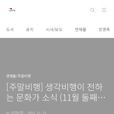
본문 바로가기
도서
공지
시사/보도
연재물
방명록
연재물/주말비행
[주말비행] 생각비행이 전하
는 문화가 소식 (11월 둘째
주)
by 생각비행
2011. 11. 12.