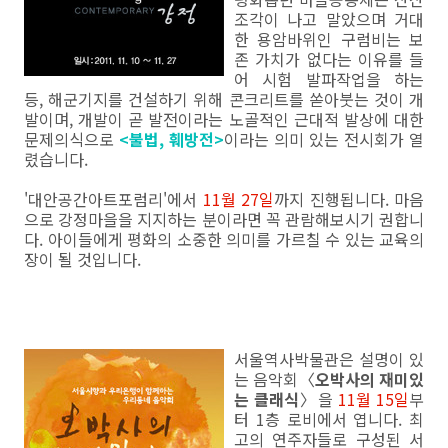
조각이 나고 말았으며 거대
한 용암바위인 구럼비는 보
존 가치가 없다는 이유를 들
어 시험 발파작업을 하는
등, 해군기지를 건설하기 위해 콘크리트를 쏟아붓는 것이 개
발이며, 개발이 곧 발전이라는 노골적인 근대적 발상에 대한
문제의식으로
<불법, 훼방전>
이라는 의미 있는 전시회가 열
렸습니다.
'대안공간아트포럼리'에서
11월 27일
까지 진행됩니다. 마음
으로 강정마을을 지지하는 분이라면 꼭 관람해보시기 권합니
다. 아이들에게 평화의 소중한 의미를 가르칠 수 있는 교육의
장이 될 것입니다.
서울역사박물관은 설명이 있
는 음악회〈
오박사의 재미있
는 클래식
〉을
11월 15일
부
터 1층 로비에서 엽니다. 최
고의 연주자들로 구성된 서