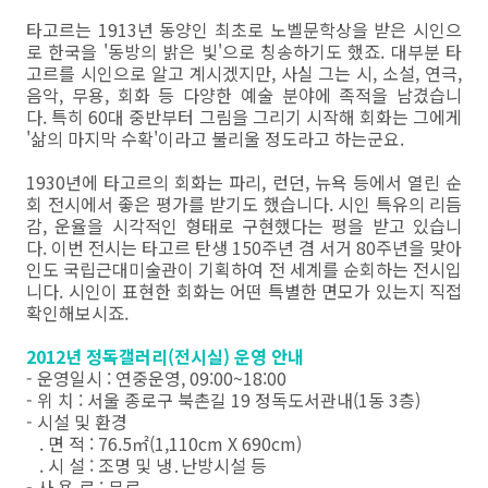
타고르는 1913년 동양인 최초로 노벨문학상을 받은 시인으
로 한국을 '동방의 밝은 빛'으로 칭송하기도 했죠. 대부분 타
고르를 시인으로 알고 계시겠지만, 사실 그는 시, 소설, 연극,
음악, 무용, 회화 등 다양한 예술 분야에 족적을 남겼습니
다. 특히 60대 중반부터 그림을 그리기 시작해 회화는 그에게
'삶의 마지막 수확'이라고 불리울 정도라고 하는군요.
1930년에 타고르의 회화는 파리, 런던, 뉴욕 등에서 열린 순
회 전시에서 좋은 평가를 받기도 했습니다. 시인 특유의 리듬
감, 운율을 시각적인 형태로 구현했다는 평을 받고 있습니
다. 이번 전시는 타고르 탄생 150주년 겸 서거 80주년을 맞아
인도 국립근대미술관이 기획하여 전 세계를 순회하는 전시입
니다. 시인이 표현한 회화는 어떤 특별한 면모가 있는지 직접
확인해보시죠.
2012년 정독갤러리(전시실) 운영 안내
- 운영일시 : 연중운영, 09:00~18:00
- 위 치 : 서울 종로구 북촌길 19 정독도서관내(1동 3층)
- 시설 및 환경
. 면 적 : 76.5㎡(1,110cm X 690cm)
. 시 설 : 조명 및 냉․난방시설 등
- 사 용 료 : 무료