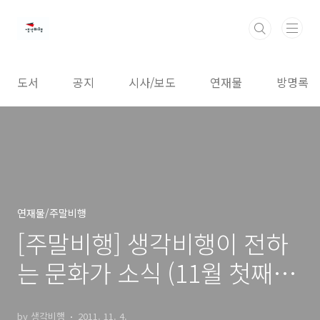
본문 바로가기
도서
공지
시사/보도
연재물
방명록
연재물/주말비행
[주말비행] 생각비행이 전하
는 문화가 소식 (11월 첫째
주)
by 생각비행
2011. 11. 4.