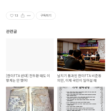
13
구독하기
관련글
[한미FTA 반대] 전두환 때도 이
날치기 통과된 한미FTA 비준동
렇게는 안 했어!
의안, 이제 국민이 일어설 때