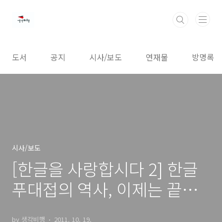
본문 바로가기
도서
공지
시사/보도
연재물
방명록
시사/보도
[한글을 사랑합시다 2] 한글
푸대접의 역사, 이제는 끝냅
시다
by 생각비행
2011. 10. 19.