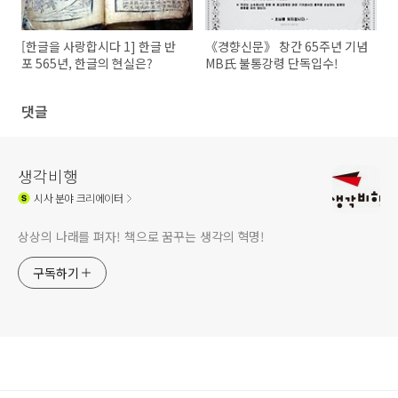
[한글을 사랑합시다 1] 한글 반
《경향신문》 창간 65주년 기념
포 565년, 한글의 현실은?
MB氏 불통강령 단독입수!
댓글
생각비행
시사
분야 크리에이터
상상의 나래를 펴자! 책으로 꿈꾸는 생각의 혁명!
구독하기