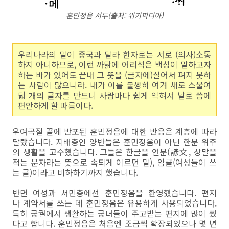
훈민정음 서두(출처: 위키피디아)
우리나라의 말이 중국과 달라 한자로는 서로 (의사)소통
하지 아니하므로, 이런 까닭에 어리석은 백성이 말하고자
하는 바가 있어도 끝내 그 뜻을 (글자에)실어서 펴지 못하
는 사람이 많으니라. 내가 이를 불쌍히 여겨 새로 스물여
덟 개의 글자를 만드니 사람마다 쉽게 익혀서 날로 씀에
편안하게 할 따름이다.
우여곡절 끝에 반포된 훈민정음에 대한 반응은 계층에 따라
달랐습니다. 지배층인 양반들은 훈민정음이 아닌 한문 위주
의 생활을 고수했습니다. 그들은 한글을 언문(諺文, 상말을
적는 문자라는 뜻으로 속되게 이르던 말), 암클(여성들이 쓰
는 글)이라고 비하하기까지 했습니다.
반면 여성과 서민층에선 훈민정음을 환영했습니다. 편지
나 계약서를 쓰는 데 훈민정음은 유용하게 사용되었습니다.
특히 궁궐에서 생활하는 궁녀들이 주고받는 편지에 많이 썼
다고 합니다. 훈민정음은 처음엔 조금씩 확장되었으나 몇 년