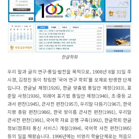
한글학회
우리 말과 글의 연구·통일·발전을 목적으로, 1908년 8월 31일 주
시경, 김정진 등이 창립한 '국어 연구 학회'를 모체로 탄생한 단체
입니다. 한글날 제정(1926), 한글 맞춤법 통일안 제정(1933), 표
준말 사정(1936), 외래어 표기법 통일안 제정(1940), 초·중등 교
과서 편찬(1945), 큰사전 편찬(1957), 우리말 다듬기(1967), 한국
지명 총람 편찬(1986), 한국 땅이름 큰사전 편찬(1991), 우리말
큰사전 편찬(1991), 국어학 자료 은행 구축(1992), 한글학회 한글
정보(컴퓨터 통신 서비스) 개설(1994), 국어학 사전 편찬(1995)
등의 일을 해왔습니다. 1996년에는 비영리 학술단체로는 처음으