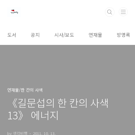
본문 바로가기
도서
공지
시사/보도
연재물
방명록
연재물/한 칸의 사색
《길문섭의 한 칸의 사색
13》 에너지
by 생각비행
2011. 10. 13.