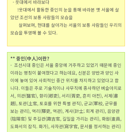
- 웃대에서 바라보다
!웃대에서 활동한 중인의 눈을 통해 바라본 옛 서울에 살
았던 조선의 보통 사람들의 모습을
살펴보며, 현대를 살아가는 서울의 보통 사람들인 우리의
모습을 투영해 볼 수 있다.
** 중인(中人)이란?
- 조선시대 중인은 서울 중앙에 거주하고 있었기 때문에 중인
이라는 명칭이 붙여졌다고 하는데요, 신분은 양반과 양인 사
이에 놓여 있어 사회적인 중간 위치를 차지하고 있었다고 합
니다. 이들은 주로 기술직이나 사무직에 종사하던 벼슬아치로
서, 의관(醫官), 향리(鄕吏), 서리(胥吏, 흔히 아전), 서제(書
題), 토관(土官, 토호를 위한 특별 관직), 군교(軍校, 군무를
보는 관리), 역리(驛吏, 역관), 계사(計士; 회계 관리), 음양관
(陰陽官) 및 추길관(諏吉官, 길일을 가리는 관리), 화원(畫員,
도화서의 잡직. 화가), 사자관(寫字官, 문서를 정서하는 관리)