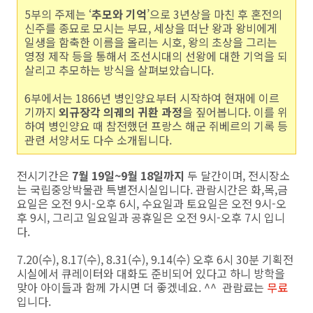
5부의 주제는 ‘
추모와 기억
’으로 3년상을 마친 후 혼전의
신주를 종묘로 모시는 부묘, 세상을 떠난 왕과 왕비에게
일생을 함축한 이름을 올리는 시호, 왕의 초상을 그리는
영정 제작 등을 통해서 조선시대의 선왕에 대한 기억을 되
살리고 추모하는 방식을 살펴보았습니다.
6부에서는 1866년 병인양요부터 시작하여 현재에 이르
기까지
외규장각 의궤의 귀환 과정
을 짚어봅니다. 이를 위
하여 병인양요 때 참전했던 프랑스 해군 쥐베르의 기록 등
관련 서양서도 다수 소개됩니다.
전시기간은
7월 19일~9월 18일까지
두 달간이며, 전시장소
는 국립중앙박물관 특별전시실입니다. 관람시간은 화,목,금
요일은 오전 9시-오후 6시, 수요일과 토요일은 오전 9시-오
후 9시, 그리고 일요일과 공휴일은 오전 9시-오후 7시 입니
다.
7.20(수), 8.17(수), 8.31(수), 9.14(수) 오후 6시 30분 기획전
시실에서 큐레이터와 대화도 준비되어 있다고 하니 방학을
맞아 아이들과 함께 가시면 더 좋겠네요. ^^ 관람료는
무료
입니다.