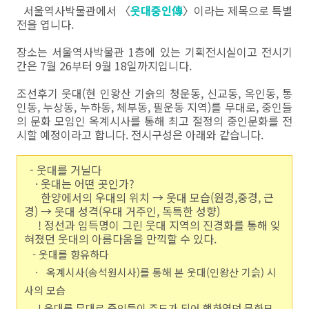
서울역사박물관에서 〈
웃대중인傳
〉이라는 제목으로 특별
전을 엽니다.
장소는 서울역사박물관 1층에 있는 기획전시실이고 전시기
간은 7월 26부터 9월 18일까지입니다.
조선후기 웃대(현 인왕산 기슭의 청운동, 신교동, 옥인동, 통
인동, 누상동, 누하동, 체부동, 필운동 지역)를 무대로, 중인들
의 문화 모임인 옥계시사를 통해 최고 절정의 중인문화를 전
시할 예정이라고 합니다. 전시구성은 아래와 같습니다.
- 웃대를 거닐다
· 웃대는 어떤 곳인가?
한양에서의 우대의 위치 → 웃대 모습(원경,중경, 근
경) → 웃대 성격(우대 거주인, 독특한 성향)
! 정선과 임득명이 그린 웃대 지역의 진경화를 통해 잊
혀졌던 웃대의 아름다움을 만끽할 수 있다.
- 웃대를 향유하다
· 옥계시사(송석원시사)를 통해 본 웃대(인왕산 기슭) 시
사의 모습
! 웃대를 무대로 중인들이 주도가 되어 행하였던 문화모