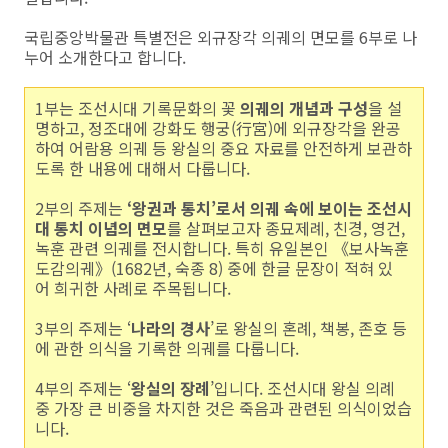
국립중앙박물관 특별전은 외규장각 의궤의 면모를 6부로 나
누어 소개한다고 합니다.
1부는 조선시대 기록문화의 꽃
의궤의 개념과 구성
을 설
명하고, 정조대에 강화도 행궁(行宮)에 외규장각을 완공
하여 어람용 의궤 등 왕실의 중요 자료를 안전하게 보관하
도록 한 내용에 대해서 다룹니다.
2부의 주제는
‘왕권과 통치’로서 의궤 속에 보이는 조선시
대 통치 이념의 면모
를 살펴보고자 종묘제례, 친경, 영건,
녹훈 관련 의궤를 전시합니다. 특히 유일본인 《보사녹훈
도감의궤》(1682년, 숙종 8) 중에 한글 문장이 적혀 있
어 희귀한 사례로 주목됩니다.
3부의 주제는 ‘
나라의 경사
’로 왕실의 혼례, 책봉, 존호 등
에 관한 의식을 기록한 의궤를 다룹니다.
4부의 주제는 ‘
왕실의 장례
’입니다. 조선시대 왕실 의례
중 가장 큰 비중을 차지한 것은 죽음과 관련된 의식이었습
니다.