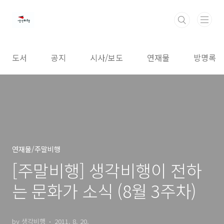
본문 바로가기
도서
공지
시사/보도
연재물
방명록
연재물/주말비행
[주말비행] 생각비행이 전하
는 문화가 소식 (8월 3주차)
by 생각비행
2011. 8. 20.