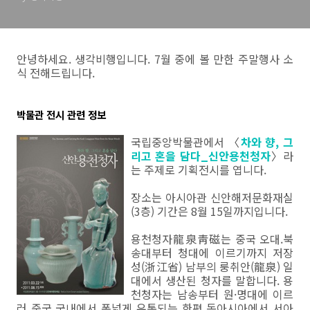
안녕하세요. 생각비행입니다. 7월 중에 볼 만한 주말행사 소
식 전해드립니다.
박물관 전시 관련 정보
국립중앙박물관에서 〈
차와 향, 그
리고 혼을 담다_신안용천청자
〉라
는 주제로 기획전시를 엽니다.
장소는 아시아관 신안해저문화재실
(3층) 기간은 8월 15일까지입니다.
용천청자龍泉靑磁는 중국 오대.북
송대부터 청대에 이르기까지 저장
성(浙江省) 남부의 룽취안(龍泉) 일
대에서 생산된 청자를 말합니다. 용
천청자는 남송부터 원·명대에 이르
러 중국 국내에서 폭넓게 유통되는 한편 동아시아에서 서아