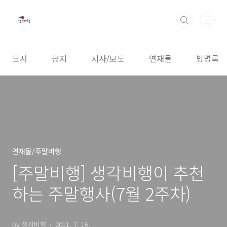
본문 바로가기
도서
공지
시사/보도
연재물
방명록
연재물/주말비행
[주말비행] 생각비행이 추천
하는 주말행사(7월 2주차)
by 생각비행
2011. 7. 16.