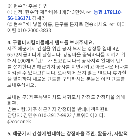
※ 현수막 주문 방법
① 신청: 현수막 제작비용 1개당 3만원. ☞
농협 178110-
56-136171
김세리
② 현수막에 넣을 이름, 문구를 문자로 전송하세요 ☞ 미디
어팀 010-2000-3833
4. 구럼비지킴이들에게 텐트를 보내주세요.
제주 해군기지 건설을 위한 공사 부지는 강정동 일대 4만
6572제곱미터에 달합니다. 강정마을 중덕바다를 지키기 위
해서 100개의 '텐트'가 필요합니다~! 공사지역 일대에 텐트
를 설치한다면 해군기지 공사를 지연시키고 아름다운 바다를
지켜낼 수 있다고합니다. 오래되어 쓰지 않는 텐트나 휴가철
을 맞이하여 새로운 텐트를 구입하시는 분들은 이전 텐트를
보내주십시오.
보내실 곳: 제주특별자치도 서귀포시 강정도 강정마을 의례
회관.
받는사람: 제주 해군기지 강정마을 반대대책위원회
담당자: 김민수 010-3917-9923 / 트위터아이디:
@coconek
5. 해군기지 건설에 반대하는 강정마을 주민, 활동가, 자발적