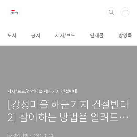
본문 바로가기
도서
공지
시사/보도
연재물
방명록
시사/보도/강정마을 해군기지 건설반대
[강정마을 해군기지 건설반대
2] 참여하는 방법을 알려드립
니다
by 생각비행
2011. 7. 13.