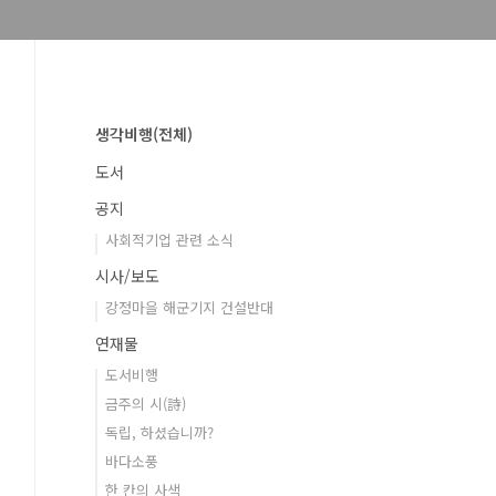
생각비행(전체)
도서
공지
사회적기업 관련 소식
시사/보도
강정마을 해군기지 건설반대
연재물
도서비행
금주의 시(詩)
독립, 하셨습니까?
바다소풍
한 칸의 사색