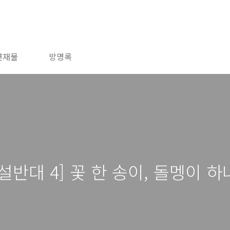
연재물
방명록
반대 4] 꽃 한 송이, 돌멩이 하