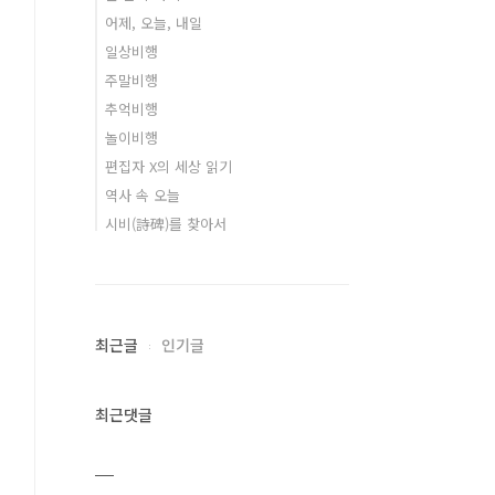
어제, 오늘, 내일
일상비행
주말비행
추억비행
놀이비행
편집자 X의 세상 읽기
역사 속 오늘
시비(詩碑)를 찾아서
최근글
인기글
최근댓글