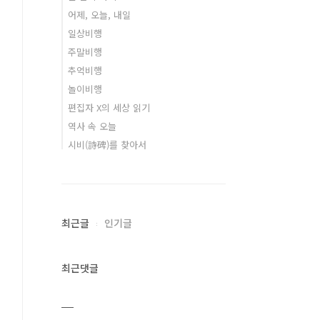
어제, 오늘, 내일
일상비행
주말비행
추억비행
놀이비행
편집자 X의 세상 읽기
역사 속 오늘
시비(詩碑)를 찾아서
최근글
인기글
최근댓글