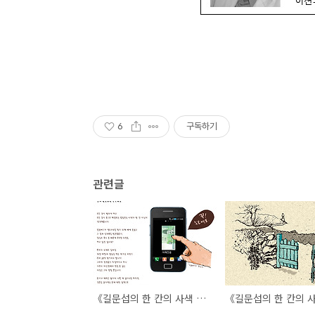
6
구독하기
관련글
《길문섭의 한 칸의 사색 5》 돈이 필요하면 누르세요