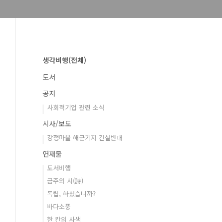
생각비행(전체)
도서
공지
사회적기업 관련 소식
시사/보도
강정마을 해군기지 건설반대
연재물
도서비행
금주의 시(詩)
독립, 하셨습니까?
바다소풍
한 칸의 사색