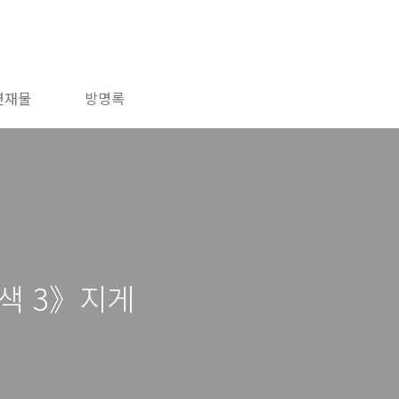
연재물
방명록
색 3》지게