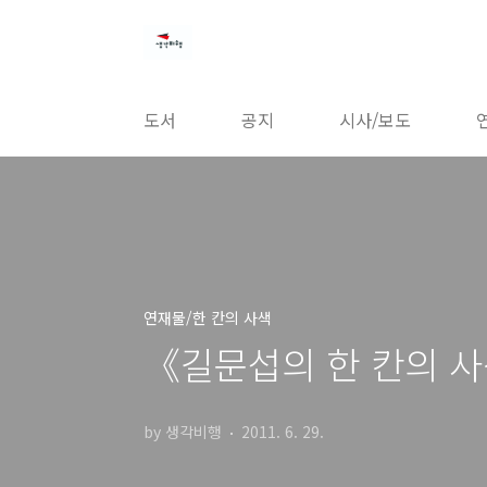
본문 바로가기
도서
공지
시사/보도
연재물/한 칸의 사색
《길문섭의 한 칸의 사
by 생각비행
2011. 6. 29.