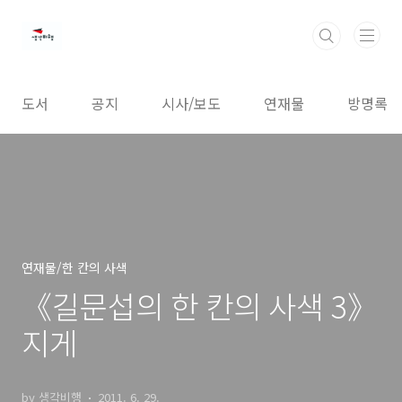
본문 바로가기
도서
공지
시사/보도
연재물
방명록
연재물/한 칸의 사색
《길문섭의 한 칸의 사색 3》
지게
by 생각비행
2011. 6. 29.