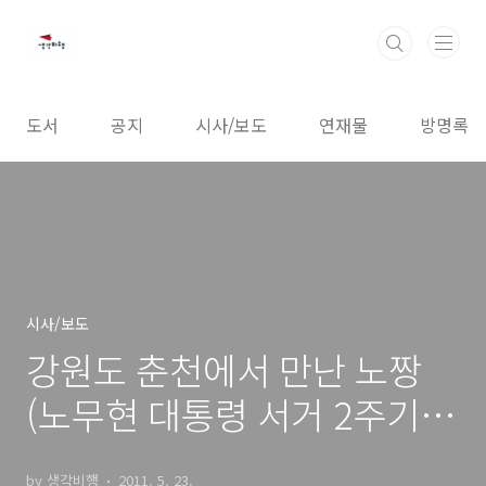
본문 바로가기
도서
공지
시사/보도
연재물
방명록
시사/보도
강원도 춘천에서 만난 노짱
(노무현 대통령 서거 2주기
추모행사)
by 생각비행
2011. 5. 23.