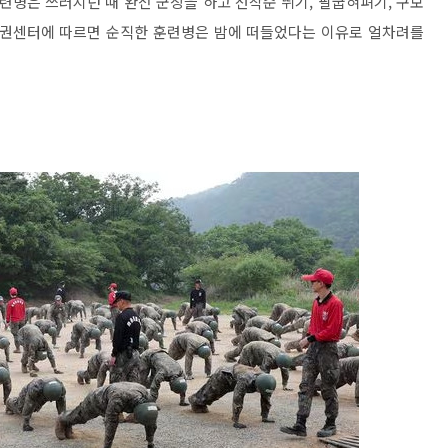
훈련병은 쓰러지던 때 완전 군장을 하고 선착순 뛰기, 팔굽혀펴기, 구보
군인권센터에 따르면 순직한 훈련병은 밤에 떠들었다는 이유로 얼차려를