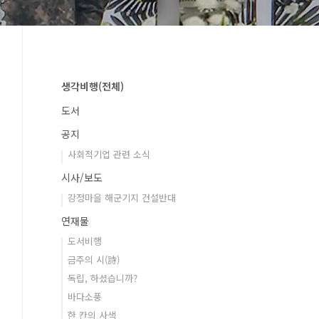
생각비행(전체)
도서
공지
사회적기업 관련 소식
시사/보도
강정마을 해군기지 건설반대
연재물
도서비행
금주의 시(詩)
독립, 하셨습니까?
바다소풍
한 칸의 사색