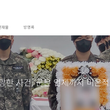
연재물
방명록
망한 사건, 군은 언제까지 미온적