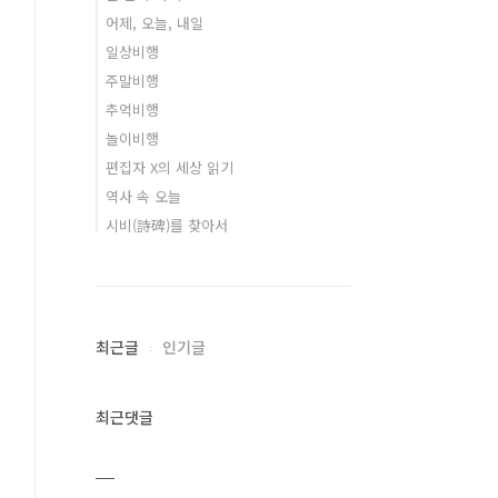
어제, 오늘, 내일
일상비행
주말비행
추억비행
놀이비행
편집자 X의 세상 읽기
역사 속 오늘
시비(詩碑)를 찾아서
최근글
인기글
최근댓글