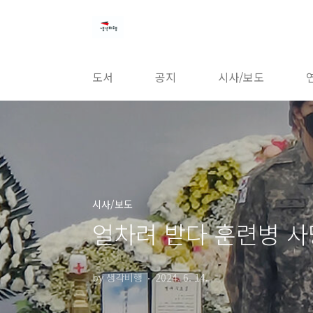
본문 바로가기
도서
공지
시사/보도
시사/보도
얼차려 받다 훈련병 사
by 생각비행
2024. 6. 14.