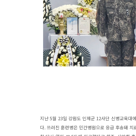
지난 5월 23일 강원도 인제군 12사단 신병교육대
다. 쓰러진 훈련병은 민간병원으로 응급 후송돼 치