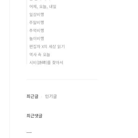
어제, 오늘, 내일
일상비행
주말비행
추억비행
놀이비행
편집자 X의 세상 읽기
역사 속 오늘
시비(詩碑)를 찾아서
최근글
인기글
최근댓글