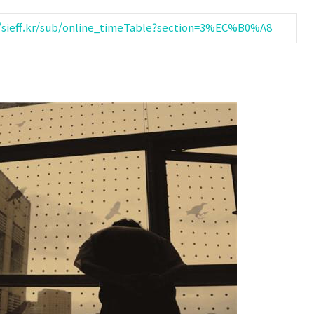
//sieff.kr/sub/online_timeTable?section=3%EC%B0%A8