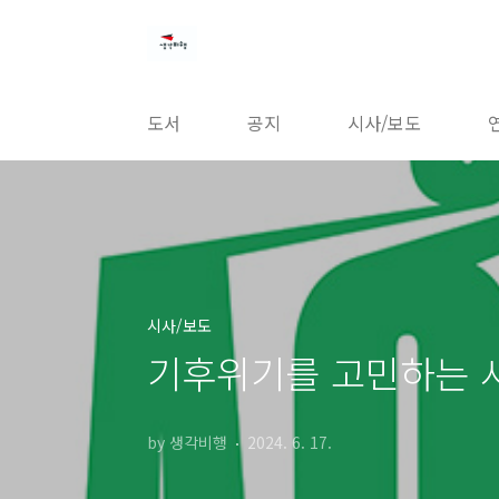
본문 바로가기
도서
공지
시사/보도
시사/보도
기후위기를 고민하는 
by 생각비행
2024. 6. 17.