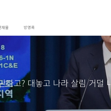
연재물
방명록
난다고? 대놓고 나라 살림 거덜 