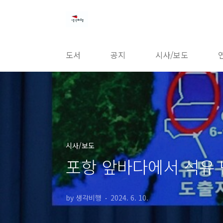
본문 바로가기
도서
공지
시사/보도
시사/보도
포항 앞바다에서 석유 
by 생각비행
2024. 6. 10.