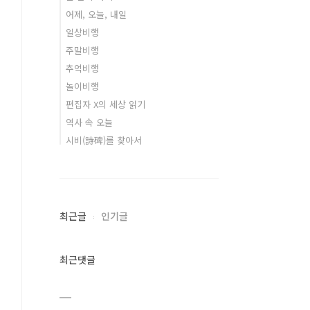
어제, 오늘, 내일
일상비행
주말비행
추억비행
놀이비행
편집자 X의 세상 읽기
역사 속 오늘
시비(詩碑)를 찾아서
최근글
인기글
최근댓글