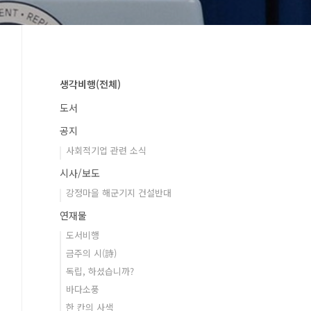
생각비행(전체)
도서
공지
사회적기업 관련 소식
시사/보도
강정마을 해군기지 건설반대
연재물
도서비행
금주의 시(詩)
독립, 하셨습니까?
바다소풍
한 칸의 사색