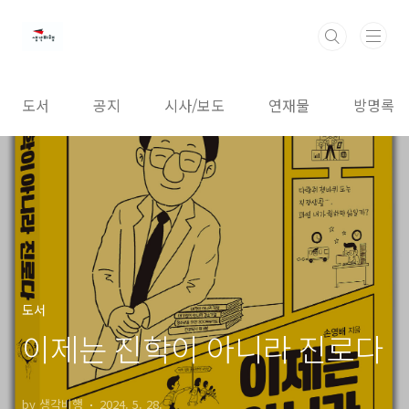
본문 바로가기
도서
공지
시사/보도
연재물
방명록
도서
이제는 진학이 아니라 진로다
by 생각비행
2024. 5. 28.