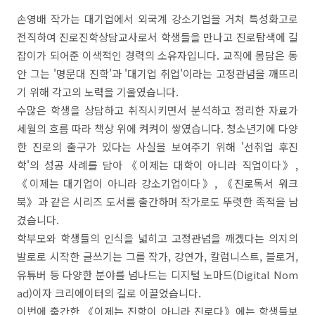
손영배 작가는 대기업에서 외국계 강소기업을 거쳐 특성화고로
전직하여 진로진학상담교사로서 학생들을 만나고 진로탐색에 길
잡이가 되어준 이색적인 경력의 소유자입니다. 교직에 몸담은 동
안 그는 '명문대 진학'과 '대기업 취업'이라는 고정관념을 깨뜨리
기 위해 각고의 노력을 기울였습니다.
수많은 학생을 상담하고 취직시키면서 분석하고 정리한 자료가
세월의 흐름 따라 책상 위에 켜켜이 쌓였습니다. 청소년기에 다양
한 진로의 출구가 있다는 사실을 보여주기 위해 '선취업 후진
학'의 성공 사례를 담아 《이제는 대학이 아니라 직업이다》,
《이제는 대기업이 아니라 강소기업이다》, 《진로독서 워크
북》과 같은 시리즈 도서를 출간하며 작가로도 뚜렷한 족적을 남
겼습니다.
학부모와 학생들의 인식을 넓히고 고정관념을 깨겠다는 의지의
발로로 시작한 글쓰기는 그를 작가, 강연가, 칼럼니스트, 블로거,
유튜버 등 다양한 분야를 넘나드는 디지털 노마드(Digital Nom
ad)이자 크리에이터의 길로 이끌었습니다.
이번에 출간한 《이제는 진학이 아니라 진로다》에는 학생들보