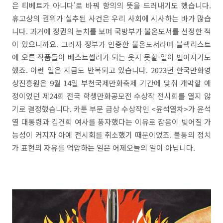
은 티베트가 아니다'로 바꿔 항의의 뜻을 드러내기도 했습니다.
휴고상의 권위가 실추된 사건은 우리 사회에 시사하는 바가 많습
니다. 과거에 정권의 눈치를 보며 국방부가 불온도서를 선정한 적
이 있으니까요. 그러자 정부가 인증한 불온도서라며 블랙리스트
에 오른 작품들이 베스트셀러가 되는 웃지 못할 일이 벌어지기도
했죠. 이런 일은 지금도 반복되고 있습니다. 2023년 한국만화영
상진흥원은 9월 14일 부천국제만화축제 기간에 맞춰 개막할 예
정이었던 제24회 전국 학생만화공모전 수상작 전시회를 열지 않
기로 결정했습니다. 카툰 부문 금상 수상작인 <윤석열차>가 윤석
열 대통령과 김건희 여사를 풍자했다는 이유로 잡음이 빚어질 가
능성이 커지자 아예 전시회를 취소했기 때문이었죠. 불통의 정치
가 표현의 자유를 억압하는 일은 어제오늘의 일이 아닙니다.