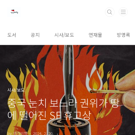
본문 바로가기
도서
공지
시사/보도
연재물
방명록
시사/보도
중국 눈치 보느라 권위가 땅
에 떨어진 SF 휴고상
by 생각비행
2024. 2. 20.