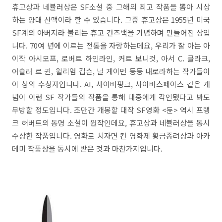
휴고상과 네뷸러상은 SF소설 중 그해의 최고 작품을 뽑아 시상
하는 양대 산맥이라 할 수 있습니다. 그중 휴고상은 1955년 미국
SF계의 아버지라 불리는 휴고 건즈백을 기념하며 만들어진 상입
니다. 70여 년에 이르는 전통을 자랑하는데요, 우리가 잘 아는 아
이작 아시모프, 로버트 하인라인, 커트 보니것, 아서 C. 클라크,
어슐러 르 귄, 윌리엄 깁슨, 닐 게이먼 등등 내로라하는 작가들이
이 상의 수상자입니다. AI, 사이버펑크, 사이버스페이스 같은 개
념이 이런 SF 작가들의 작품을 통해 대중에게 각인됐다고 봐도
무방할 정도입니다. 조만간 개봉할 대작 SF영화 <듄> 역시 프랭
크 허버트의 동명 소설이 원작인데요, 휴고상과 네뷸러상을 동시
수상한 작품입니다. 영화로 치자면 칸 영화제 황금종려상과 아카
데미 작품상을 동시에 받은 것과 마찬가지입니다.