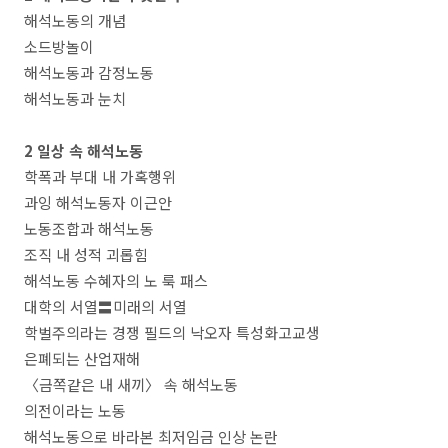
해석노동의 개념
소드방놀이
해석노동과 감정노동
해석노동과 눈치
2 일상 속 해석노동
학폭과 부대 내 가혹행위
과잉 해석노동자 이근안
노동조합과 해석노동
조직 내 성적 괴롭힘
해석노동 수혜자의 노 룩 패스
대학의 서열〓미래의 서열
학벌주의라는 경쟁 필드의 낙오자 특성화고교생
은폐되는 산업재해
〈금쪽같은 내 새끼〉 속 해석노동
의전이라는 노동
해석노동으로 바라본 최저임금 인상 논란