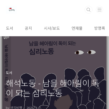
본문 바로가기
도서
공지
시사/보도
연재물
방명록
도서
해석노동 - 남을 헤아림이 독
이 되는 심리노동
by 생각비행
2023. 9. 7.