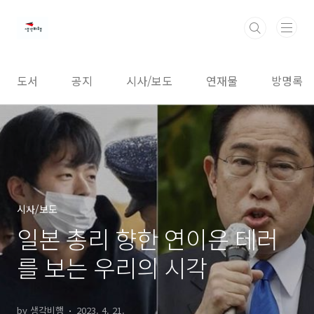
본문 바로가기
도서
공지
시사/보도
연재물
방명록
시사/보도
일본 총리 향한 연이은 테러
를 보는 우리의 시각
by 생각비행
2023. 4. 21.