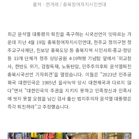
출처 - 한겨레 / 충북참여자치시민연대
최근 윤석열 대통령의 퇴진을 촉구하는 시국선언이 잇따르는 가
운데 지난 4월 19일 충북참여자치시민연대, 천주교 정의구현 청
주교구사제단, 진보당 충북도당 등 충북지역 시민사회·종교·정당
등 33개 단체가 청주 상당공원 4·19혁명 기념탑 앞에서 '외교참
사, 한반도 위기, 검찰독재, 노동탄압, 민주주의후퇴 윤석열퇴진
충북시국선언 기자회견'을 열었습니다. 이들은 "2023년 민주공
화국 대한민국은 1905년 을사늑약 당시 대한제국과 다르지 않
다"면서 "대한민국의 주권을 지키지 못하고 민족정신과 민족사
에 씻지 못할 오점을 남긴 검사 출신 법치주의자 윤석열 대통령은
즉각 퇴진하라"고 주장했습니다.