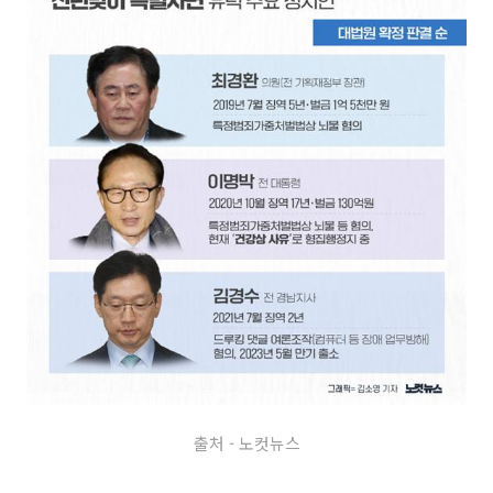
출처 - 노컷뉴스