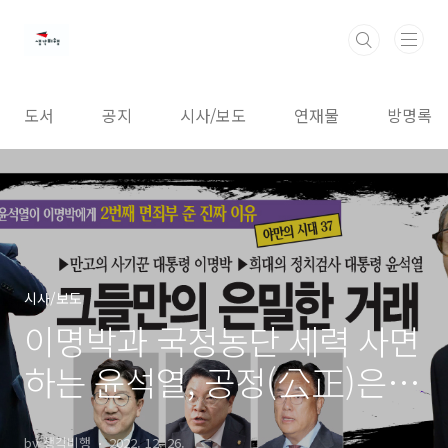
본문 바로가기
도서
공지
시사/보도
연재물
방명록
시사/보도
이명박과 국정농단 세력 사면
하는 윤석열, 공정(公正)은
어디에?
by 생각비행
2022. 12. 26.