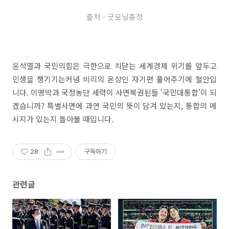
출처 - 굿모닝충청
윤석열과 국민의힘은 극한으로 치닫는 세계경제 위기를 앞두고
민생을 챙기기는커녕 비리의 온상인 자기편 풀어주기에 혈안입
니다. 이명박과 국정농단 세력이 사면복권된들 '국민대통합'이 되
겠습니까? 특별사면에 과연 국민의 뜻이 담겨 있는지, 통합의 메
시지가 있는지 돌아볼 때입니다.
28
구독하기
관련글