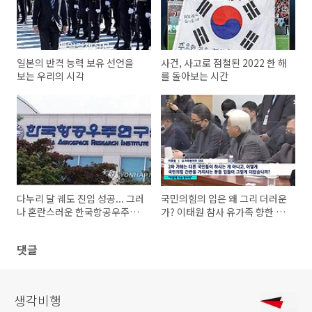
일본의 반격 능력 보유 선언을
사건, 사고로 점철된 2022 한 해
보는 우리의 시각
를 돌아보는 시간
다누리 달 궤도 진입 성공... 그러
국민의힘의 입은 왜 그리 더러운
나 혼란스러운 한국항공우주연
가? 이태원 참사 유가족 향한 2
구원 사정
차 가해 멈춰라!
댓글
생각비행