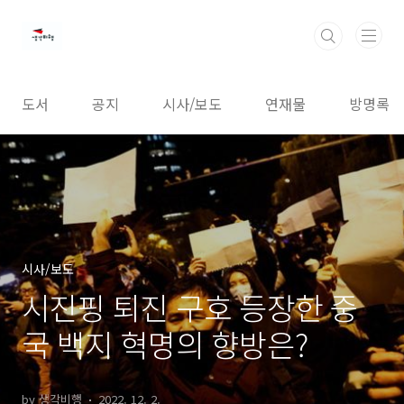
본문 바로가기
도서
공지
시사/보도
연재물
방명록
시사/보도
시진핑 퇴진 구호 등장한 중
국 백지 혁명의 향방은?
by 생각비행
2022. 12. 2.