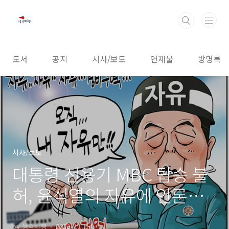
본문 바로가기
도서
공지
시사/보도
연재물
방명록
시사/보도
대통령 전용기 MBC 탑승 불
허, 윤석열의 자유에 언론의
자유는 없나?
by 생각비행
2022. 11. 14.