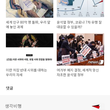
세계 인구 80억 명 돌파, 우리 앞
윤석열 정부, 코로나 7차 유행 잘
에 놓인 과제
대응할 수 있을까?
이란 히잡 반대 시위를 대하는
여가부 폐지 결정, 세계적 망신
우리의 자세
자초한 윤석열 정부
댓글
생각비행