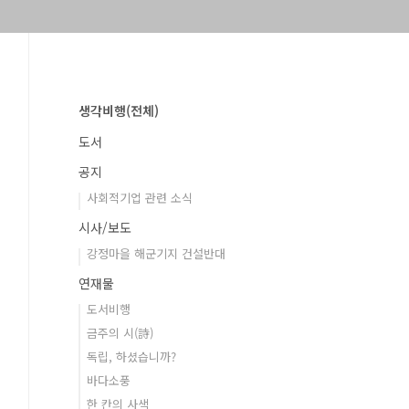
생각비행(전체)
도서
공지
사회적기업 관련 소식
시사/보도
강정마을 해군기지 건설반대
연재물
도서비행
금주의 시(詩)
독립, 하셨습니까?
바다소풍
한 칸의 사색