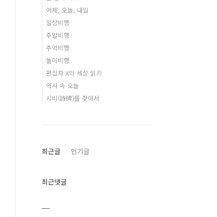
어제, 오늘, 내일
일상비행
주말비행
추억비행
놀이비행
편집자 X의 세상 읽기
역사 속 오늘
시비(詩碑)를 찾아서
최근글
인기글
최근댓글