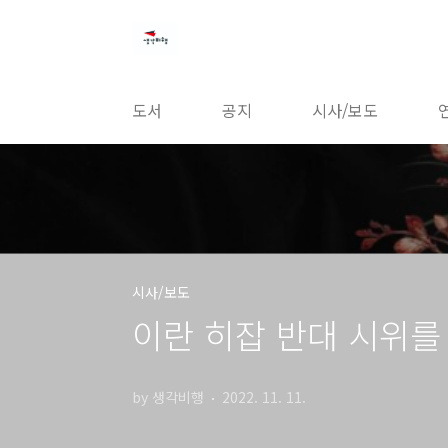
본문 바로가기
도서
공지
시사/보도
시사/보도
이란 히잡 반대 시위를
by 생각비행
2022. 11. 11.