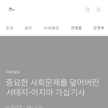
본문 바로가기
도서
공지
시사/보도
연재물
방명록
시사/보도
중요한 사회문제를 덮어버린
서태지-이지아 가십기사
by 생각비행
2011. 4. 25.