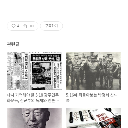
4
구독하기
관련글
다시 기억해야 할 5.18 광주민주
5.16에 뒤돌아보는 박정희 신드
화운동, 신군부의 독재와 언론·
롬
방송의 굴종사