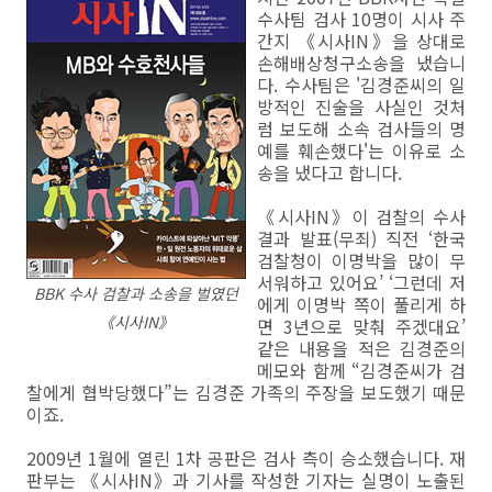
수사팀 검사 10명이 시사 주
간지 《시사IN》을 상대로
손해배상청구소송을 냈습니
다. 수사팀은 '김경준씨의 일
방적인 진술을 사실인 것처
럼 보도해 소속 검사들의 명
예를 훼손했다'는 이유로 소
송을 냈다고 합니다.
《시사IN》이 검찰의 수사
결과 발표(무죄) 직전 ‘한국
검찰청이 이명박을 많이 무
서워하고 있어요’ ‘그런데 저
BBK 수사 검찰과 소송을 벌였던
에게 이명박 쪽이 풀리게 하
《시사IN》
면 3년으로 맞춰 주겠대요’
같은 내용을 적은 김경준의
메모와 함께 “김경준씨가 검
찰에게 협박당했다”는 김경준 가족의 주장을 보도했기 때문
이죠.
2009년 1월에 열린 1차 공판은 검사 측이 승소했습니다. 재
판부는 《시사IN》과 기사를 작성한 기자는 실명이 노출된