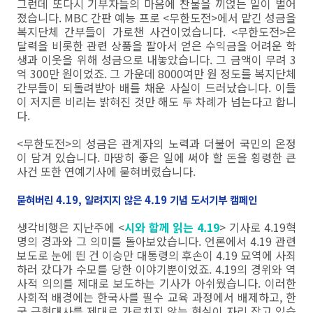
그런데 또다시 기부자들의 마음에 찬물을 끼얹는 일이 벌어
졌습니다. MBC 간판 예능 프로 <무한도전>에서 맡긴 성금을
복지단체 간부들이 가로챈 사건이었습니다. <무한도전>은
달력을 비롯한 관련 상품을 팔아서 얻은 수익금을 어려운 학
생과 이웃을 위해 성금으로 내놓았습니다. 그 금액이 무려 3
억 300만 원이었죠. 그 가운데 8000여만 원 정도를 복지단체
간부들이 되돌려받아 배를 채운 사실이 드러났습니다. 이들
이 저지른 비리는 밝혀진 것만 해도 두 차례가 넘는다고 합니
다.
<무한도전>의 성금은 관계자의 노력과 더불어 국민의 온정
이 담겨 있습니다. 마땅히 좋은 일에 써야 할 돈을 횡령한 큰
사건 또한 연예기사에 묻혀버렸습니다.
묻혀버린 4.19, 알려지지 않은 4.19 기념 도서기부 캠페인
생각비행은 지난주에 <
시와 함께 읽는 4.19
> 기사로 4.19혁
명의 경과와 그 의미를 돌아보았습니다. 언론에서 4.19 관련
보도로 눈에 띈 건 이승만 대통령의 후손이 4.19 묘역에 사죄
하러 갔다가 수모를 당한 이야기뿐이었죠. 4.19의 경위와 역
사적 의의를 제대로 보도하는 기사가 아쉬웠습니다. 이러한
사회적 배경에는 한국사를 필수 교육 과정에서 배제하고, 한
국 근현대사를 제대로 가르치지 않는 현실이 자리 잡고 있습