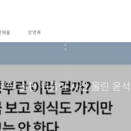
연재물
방명록
문에 술판 뒤풀이 사진 올린 윤석