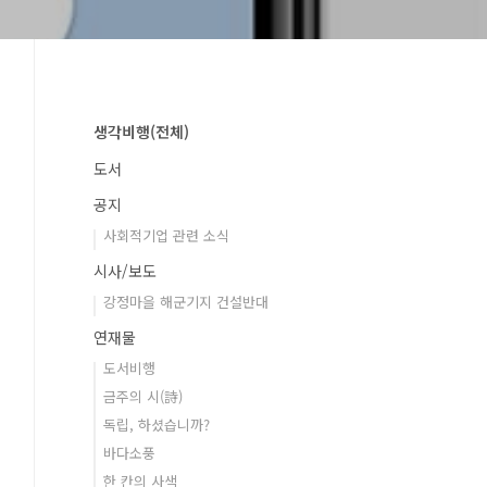
생각비행(전체)
도서
공지
사회적기업 관련 소식
시사/보도
강정마을 해군기지 건설반대
연재물
도서비행
금주의 시(詩)
독립, 하셨습니까?
바다소풍
한 칸의 사색