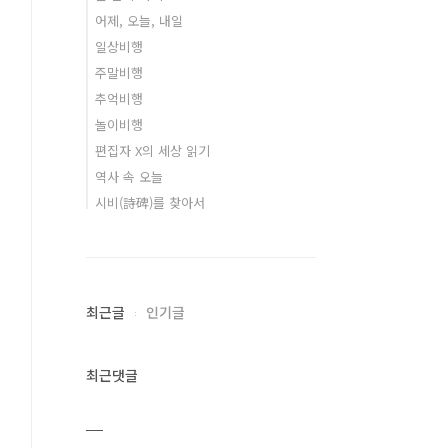
어제, 오늘, 내일
일상비행
주말비행
추억비행
놀이비행
편집자 X의 세상 읽기
역사 속 오늘
시비(詩碑)를 찾아서
최근글
인기글
최근댓글