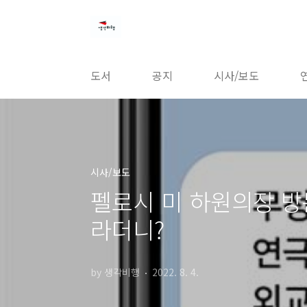
본문 바로가기
도서
공지
시사/보도
시사/보도
펠로시 미 하원의장 방
라더니?
by 생각비행
2022. 8. 4.