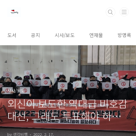
본문 바로가기
도서
공지
시사/보도
연재물
방명록
시사/보도
외신이 보도한 역대급 비호감
대선, 그래도 투표해야 하는
이유
by 생각비행
2022. 2. 17.