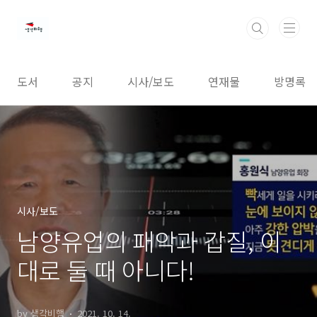
본문 바로가기
도서
공지
시사/보도
연재물
방명록
시사/보도
남양유업의 패악과 갑질, 이
대로 둘 때 아니다!
by 생각비행
2021. 10. 14.