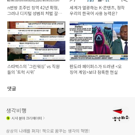
n번방 조주빈 징역 42년 확정,
세계가 열광하는 K-콘텐츠, 정작
그러나 디지털 성범죄 처벌 갈
우리의 한국어 사용 능력은?
길 멀다
스타벅스의 '그린워싱' vs 직원
판도라 페이퍼스가 드러낸 <오
들의 '트럭 시위'
징어 게임>보다 참혹한 현실
댓글
생각비행
시사
분야 크리에이터
상상의 나래를 펴자! 책으로 꿈꾸는 생각의 혁명!