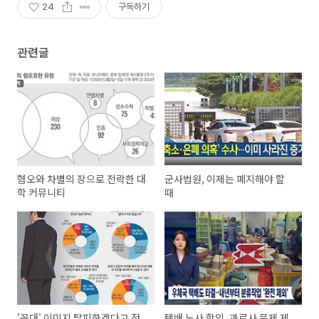
24
구독하기
관련글
혐오와 차별의 장으로 전락한 대
군사법원, 이제는 폐지해야 할
학 커뮤니티
때
'꼰대' 이미지 탈피하겠다고 정
택배 노사 합의, 과로사 문제 제