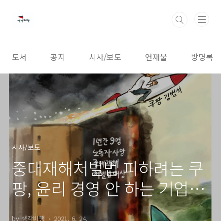
본문 바로가기
도서
공지
시사/보도
연재물
방명록
시사/보도
중대재해처벌법 피하려는 쿠
팡, 윤리 경영 안 하는 기업은
불매가 답!
by 생각비행
2021. 6. 24.