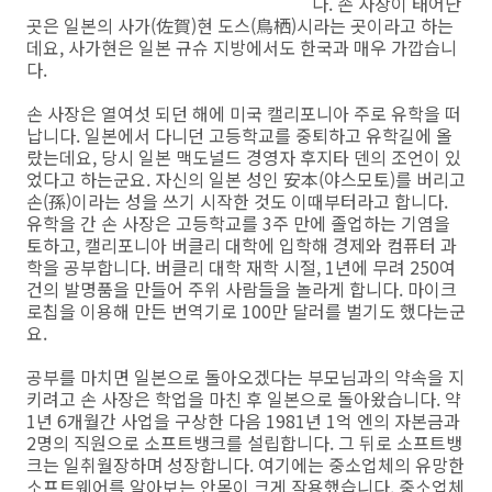
다. 손 사장이 태어난
곳은 일본의 사가(
佐
賀)현
도스(鳥栖)시라는 곳이라고 하는
데요, 사가현은 일본 규슈 지방에서도 한국과 매우 가깝습니
다.
손 사장은 열여섯 되던 해에 미국 캘리포니아 주로 유학을 떠
납니다. 일본에서 다니던 고등학교를 중퇴하고 유학길에 올
랐는데요, 당시 일본 맥도널드 경영자 후지타 덴의 조언이 있
었다고 하는군요. 자신의 일본 성인 安本(야스모토)를 버리고
손(孫)이라는 성을 쓰기 시작한 것도 이때부터라고 합니다.
유학을 간 손 사장은 고등학교를 3주 만에 졸업하는 기염을
토하고, 캘리포니아 버클리 대학에 입학해 경제와 컴퓨터 과
학을 공부합니다. 버클리 대학 재학 시절, 1년에 무려 250여
건의 발명품을 만들어 주위 사람들을 놀라게 합니다. 마이크
로칩을 이용해 만든 번역기로 100만 달러를 벌기도 했다는군
요.
공부를 마치면 일본으로 돌아오겠다는 부모님과의 약속을 지
키려고 손 사장은 학업을 마친 후 일본으로 돌아왔습니다. 약
1년 6개월간 사업을 구상한 다음 1981년 1억 엔의 자본금과
2명의 직원으로 소프트뱅크를 설립합니다. 그 뒤로 소프트뱅
크는 일취월장하며 성장합니다. 여기에는 중소업체의 유망한
소프트웨어를 알아보는 안목이 크게 작용했습니다. 중소업체