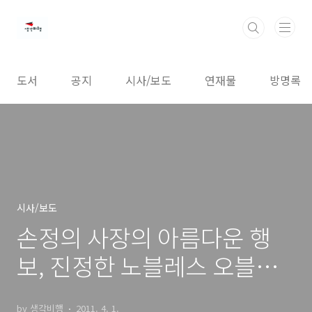
본문 바로가기
도서
공지
시사/보도
연재물
방명록
시사/보도
손정의 사장의 아름다운 행
보, 진정한 노블레스 오블리
주를 실천하다
by 생각비행
2011. 4. 1.