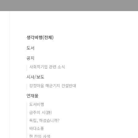
생각비행(전체)
도서
공지
사회적기업 관련 소식
시사/보도
강정마을 해군기지 건설반대
연재물
도서비행
금주의 시(詩)
독립, 하셨습니까?
바다소풍
한 칸의 사색