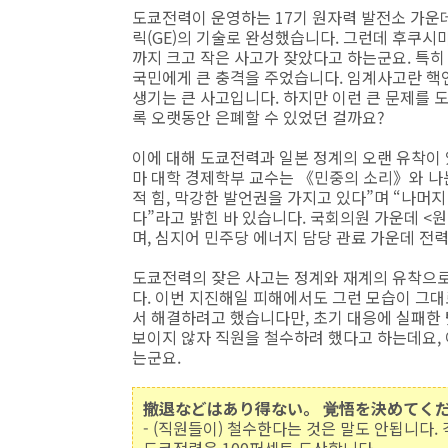
도쿄전력이 운영하는 17기 원자력 발전소 가운데
릭(GE)의 기술로 완성했습니다. 그런데 후쿠시
까지 크고 작은 사고가 잦았다고 하는군요. 특히 
국민에게 큰 충격을 주었습니다. 임계사고란 핵
생기는 큰 사고입니다. 하지만 이런 큰 문제를 
록 오랫동안 은폐할 수 있었던 걸까요?
이에 대해 도쿄전력과 일본 정계의 오랜 유착이
마 대학 경제학부 교수는 《민중의 소리》와 나
적 힘, 막강한 발언권을 가지고 있다”며 “나머
다”라고 밝힌 바 있습니다. 국회의원 가운데 <
며, 심지어 민주당 에너지 담당 관료 가운데 전
도쿄전력의 잦은 사고는 정계와 재계의 유착으
다. 이번 지진해일 피해에서도 그런 모습이 그대
서 해결하려고 했습니다만, 초기 대응에 실패한 
보이지 않자 직원을 철수하려 했다고 하는데요, 
는군요.
撤退などはあり得ない。 覚悟を決めてく
- (직원들이) 철수한다는 것은 말도 안됩니다.