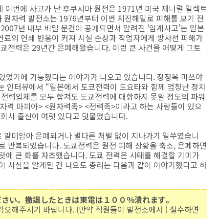
 이번에 사고가 난 후쿠시마 원전은 1971년 미국 제너럴 일렉트
마 원자력 발전소는 1976년부터 이번 지진해일로 피해를 보기 전
2007년 내부 비밀 문건이 공개되면서 알려진 '임계사고'는 일본
연료의 연쇄 반응이 커져 시설 손상과 작업자에게 방사선 피해가
도쿄전력은 29년간 은폐해왔습니다. 이런 큰 사건을 어떻게 그토
 있었기에 가능했다는 이야기가 나오고 있습니다. 장정욱 마쓰야
눈 인터뷰에서 “일본에서 도쿄전력이 도요타와 함께 엄청난 정치
지 전력업체를 모두 합쳐도 도쿄전력에 대항하지 못할 정도의 파워
원자력 마피아> <원자력족> <전력족>이라고 하는 사람들이 있으
력회사 출신이 여럿 있다고 덧붙였습니다.
로 말미암아 은폐되거나 별다른 처벌 없이 지나가기 일쑤였습니
로 반복되었습니다. 도쿄전력은 원전 피해 상황을 축소, 은폐하면
탓에 큰 화를 자초했습니다. 도쿄 전력은 사태를 해결할 기미가
이 사실을 알게된 간 나오토 총리는 다음과 같이 이야기했다고 하
ださい。撤退したときは東電は１００％潰れます。
 각오해주시기 바랍니다. (만약 직원들이 발전소에서 ) 철수하면