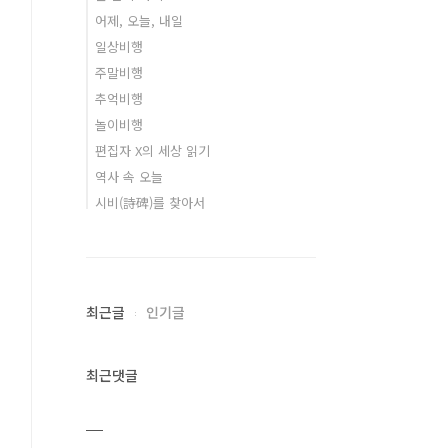
어제, 오늘, 내일
일상비행
주말비행
추억비행
놀이비행
편집자 X의 세상 읽기
역사 속 오늘
시비(詩碑)를 찾아서
최근글
인기글
최근댓글