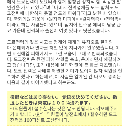
에서 도쿄전력이 도요타와 함께 엄청난 정치적 힘, 막강한 발
언권을 가지고 있다”며 “나머지 전력업체를 모두 합쳐도 도
쿄전력에 대항하지 못할 정도의 파워다”라고 밝힌 바 있습니
다. 국회의원 가운데 <원자력 마피아> <원자력족> <전력족>
이라고 하는 사람들이 있으며, 심지어 민주당 에너지 담당 관
료 가운데 전력회사 출신이 여럿 있다고 덧붙였습니다.
도쿄전력의 잦은 사고는 정계와 재계의 유착으로 말미암
아 은폐되거나 별다른 처벌 없이 지나가기 일쑤였습니다. 이
번 지진해일 피해에서도 그런 모습이 그대로 반복되었습니
다. 도쿄전력은 원전 피해 상황을 축소, 은폐하면서 해결하려
고 했습니다만, 초기 대응에 실패한 탓에 큰 화를 자초했습니
다. 도쿄 전력은 사태를 해결할 기미가 보이지 않자 직원을 철
수하려 했다고 하는데요, 이 사실을 알게된 간 나오토 총리는
다음과 같이 이야기했다고 하는군요.
撤退などはあり得ない。 覚悟を決めてください。撤
退したときは東電は１００％潰れます。
- (직원들이) 철수한다는 것은 말도 안됩니다. 각오해주시
기 바랍니다. (만약 직원들이 발전소에서 ) 철수하면 도쿄
전력은 100퍼센트 도산합니다.