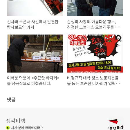
검사와 스폰서 사건에서 발견한
손정의 사장의 아름다운 행보,
탐사보도의 가치
진정한 노블레스 오블리주를 실
천하다
여러분 덕분에 <후끈한 바자회>
비정규직 대학 청소 노동자분들
를 성공적으로 마쳤습니다.
을 돕는 후끈한 바자회가 열립니
다.
댓글
생각비행
시사
분야 크리에이터