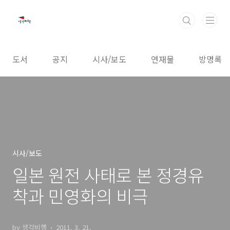
본문 바로가기
도서
공지
시사/보도
연재물
방명록
시사/보도
일본 원전 사태로 본 정경유
착과 민영화의 비극
by 생각비행
2011. 3. 21.