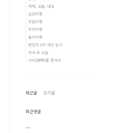
어제, 오늘, 내일
일상비행
주말비행
추억비행
놀이비행
편집자 X의 세상 읽기
역사 속 오늘
시비(詩碑)를 찾아서
최근글
인기글
최근댓글