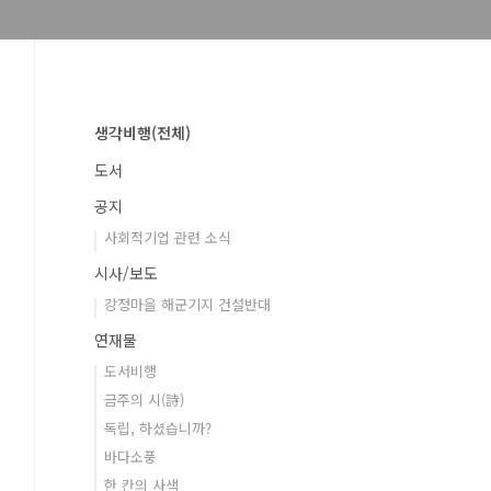
생각비행(전체)
도서
공지
사회적기업 관련 소식
시사/보도
강정마을 해군기지 건설반대
연재물
도서비행
금주의 시(詩)
독립, 하셨습니까?
바다소풍
한 칸의 사색