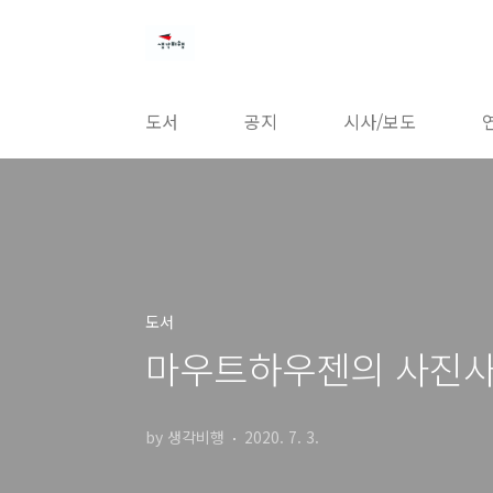
본문 바로가기
도서
공지
시사/보도
도서
마우트하우젠의 사진사 
by 생각비행
2020. 7. 3.