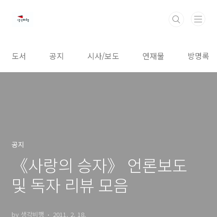
본문 바로가기
도서
공지
시사/보도
연재물
방명록
공지
《사랑의 승자》 언론보도
및 독자 리뷰 모음
by 생각비행
2011. 2. 18.