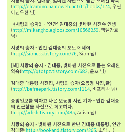
사랑의 승자: 김대중, 빛바랜 사진으로 묻는 오래된 약속
(
http://elcamino.namoweb.net/tc/books/174
, 우연
아닌우현 님)
《사랑의 승자》- '인간' 김대중의 빛바랜 사진속 인생
(
http://mlkangho.egloos.com/10566259
, 엠엘강호
님)
사랑의 승자 - 인간 김대중의 포토 에세이
(
http://sioness.tistory.com/76
, Sion 님)
[책] 사랑의 승자 - 김대중, 빛바랜 사진으로 묻는 오래된
약속
(
http://qtotpz.tistory.com/682
, 윤뽀 님)
김대중 대통령 사진집, 사랑의 승자(오동명 사진,글)
(
http://befreepark.tistory.com/1114
, 비프리박 님)
중앙일보를 박차고 나온 오동명 사진 기자 - 인간 김대중
의 친근함을 사진으로 회고하다.
(
http://adish.tistory.com/485
, Adish 님)
사랑의 승자 - 빛바랜 사진으로 만난 김대중 대통령, 인간
김대중
(
http://bookand.tistory.com/265
, 소담 님)