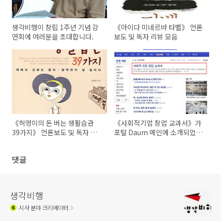
생각비행이 창립 1주년 기념 강
《아이다 미네르바 타벨》 언론
연회에 여러분을 초대합니다.
보도 및 독자 리뷰 모음
《허영이의 돈 버는 생활습관
《사회적기업 창업 교과서》가
39가지》 언론보도 및 독자 리
포털 Daum 메인에 소개되었습
뷰 모음
니다
댓글
생각비행
시사
분야 크리에이터