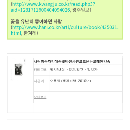
(
http://www.kwangju.co.kr/read.php3?
aid=1281711600404094026
, 광주일보)
꽃을 유난히 좋아하던 사람
(
http://www.hani.co.kr/arti/culture/book/435031.
html
, 한겨레)
사랑의승자김대중빛바랜사진으로묻는오래된약속
카테고리
정치/사회 > 정치/외교 > 정치가
지은이
오동명 (생각비행, 2010년)
상세보기